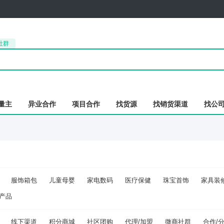
社群
量主
异业合作
项目合作
找货源
找销货渠道
找公
服饰箱包
儿童母婴
家电数码
医疗保健
珠宝首饰
家具装
产品
线下渠道
积分商城
社区团购
代理/加盟
微商社群
合作/