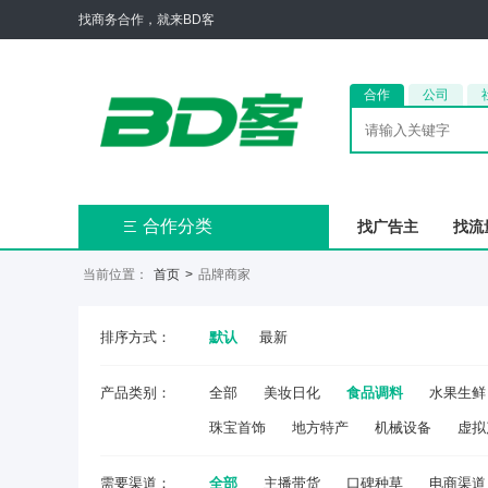
找商务合作，就来BD客
合作
公司
合作分类
找广告主
找流

当前位置：
首页
>
品牌商家
排序方式：
默认
最新
产品类别：
全部
美妆日化
食品调料
水果生鲜
珠宝首饰
地方特产
机械设备
虚拟
需要渠道：
全部
主播带货
口碑种草
电商渠道