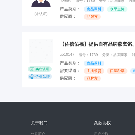
hongru
编号：
1786
分类：
品牌商家
时
产品类别：
食品调料
水果生鲜
(未认证)
供应商：
品牌方
【佐禧佑福】提供自有品牌燕窝粥
u510147
编号：
1739
分类：
品牌商家
产品类别：
食品调料
需要渠道：
主播带货
口碑种草
供应商：
品牌方
关于我们
条款协议
公司简介
用户协议