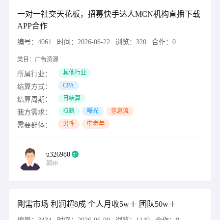
一对一社交天花板，招募快手达人MCN机构直播下载
APP合作
编号：
4061
时间：
2026-06-22
浏览：
320
合作：
0
类目：
广告资源
其他行业
所属行业：
CPA
结算方式：
日结算
结算周期：
拉新
曝光
信息流
我方需求：
男性
中老年
需要群体：
u326980
郑州
刚需市场 利润超8成 个人月收5w＋ 团队50w＋