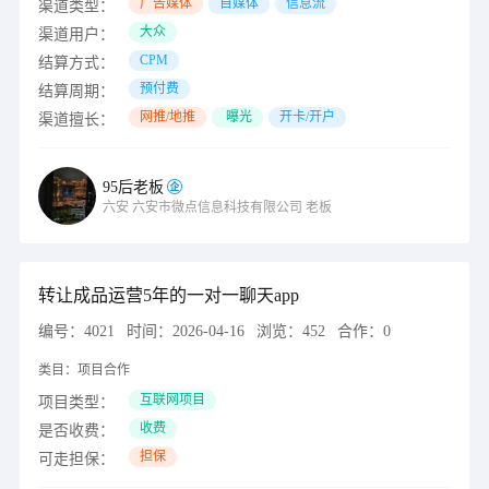
广告媒体
自媒体
信息流
渠道类型：
大众
渠道用户：
CPM
结算方式：
预付费
结算周期：
网推/地推
曝光
开卡/开户
渠道擅长：
95后老板
六安
六安市微点信息科技有限公司
老板
转让成品运营5年的一对一聊天app
编号：
4021
时间：
2026-04-16
浏览：
452
合作：
0
类目：
项目合作
互联网项目
项目类型：
收费
是否收费：
担保
可走担保：