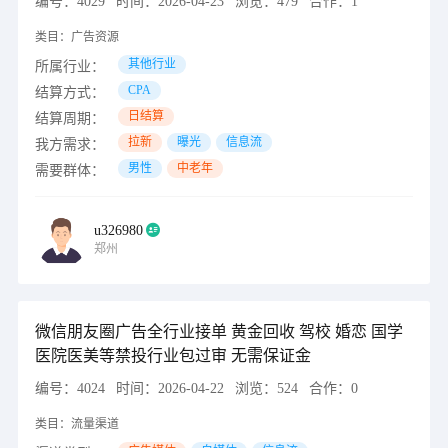
编号：
4029
时间：
2026-04-23
浏览：
479
合作：
1
类目：
广告资源
其他行业
所属行业：
CPA
结算方式：
日结算
结算周期：
拉新
曝光
信息流
我方需求：
男性
中老年
需要群体：
u326980
郑州
微信朋友圈广告全行业接单 黄金回收 驾校 婚恋 国学
医院医美等禁投行业包过审 无需保证金
编号：
4024
时间：
2026-04-22
浏览：
524
合作：
0
类目：
流量渠道