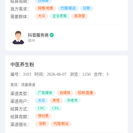
日结算
结算周期：
网推/地推
代理/联运
拉新
我方需求：
大众
企业老板
高净值
需要群体：
抖音服务商
赣州
中医养生粉
编号：
3103
时间：
2026-06-07
浏览：
1250
合作：
3
类目：
流量渠道
广告媒体
自媒体
视频/直播
渠道类型：
大众
男性
中老年
渠道用户：
CPC
CPA
结算方式：
预付费
结算周期：
涨粉
代理/联运
渠道擅长：