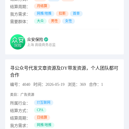
月结算
结算周期：
网推/地推
拉新
首单
我方需求：
大众
男性
女性
需要群体：
众安保险
上海
高级商务总监
寻公众号代发文章资源及DY带发资源，个人团队都可
合作
编号：
4040
时间：
2026-05-19
浏览：
369
合作：
1
类目：
广告资源
IT互联网
所属行业：
CPA
结算方式：
日结算
结算周期：
网推/地推
我方需求：