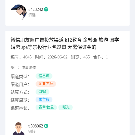
u423242
清远
微信朋友圈广告投放渠道 k12教育 金融dk 旅游 国学
婚恋 spa等禁投行业包过审 无需保证金的
编号：
4045
时间：
2026-06-02
浏览：
465
合作：
1
类目：
流量渠道
信息流
渠道类型：
企业老板
渠道用户：
CPM
结算方式：
预付费
结算周期：
表单/信息
曝光
渠道擅长：
u508062
铜陵