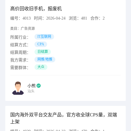
高价回收旧手机，报废机
编号：
4013
时间：
2026-04-24
浏览：
481
合作：
2
类目：
广告资源
IT互联网
所属行业：
CPA
结算方式：
日结算
结算周期：
网推/地推
我方需求：
大众
需要群体：
小熊
汕头
国内海外双平台交友产品，官方收全球CPS量，双端
上架