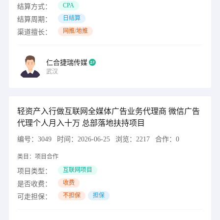
CPA
结算方式：
日结算
结算周期：
网推/地推
渠道擅长：
仁合捷瑞传媒
武汉
轻资产入行做互联网全媒体广告业务代理商 微信广告
代理个人月入十万 总部落地扶持项目
编号：
3049
时间：
2026-06-25
浏览：
2217
合作：
0
类目：
项目合作
互联网项目
项目类型：
收费
是否收费：
不担保
担保
可走担保：