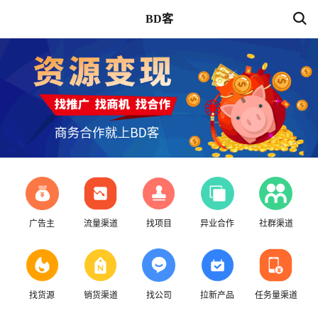
BD客
广告主
流量渠道
找项目
异业合作
社群渠道
找货源
销货渠道
找公司
拉新产品
任务量渠道