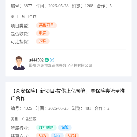
编号：
3877
时间：
2026-05-28
浏览：
1208
合作：
5
类目：
项目合作
其他项目
项目类型：
收费
是否收费：
担保
可走担保：
u444502
郑州
惠州市鑫链未来数字科技有限公司
【众安保险】新项目-提供上亿预算，寻保险类流量推
广合作
编号：
4025
时间：
2026-05-25
浏览：
481
合作：
2
类目：
广告资源
IT互联网
保险
所属行业：
CPA
CPS
CPM
结算方式：