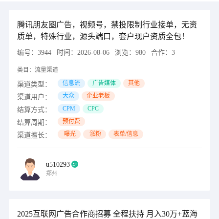
腾讯朋友圈广告，视频号，禁投限制行业接单，无资
质单，特殊行业，源头端口，套户现户资质全包！
编号：
3944
时间：
2026-08-06
浏览：
980
合作：
3
类目：
流量渠道
信息流
广告媒体
其他
渠道类型：
大众
企业老板
渠道用户：
CPM
CPC
结算方式：
预付费
结算周期：
曝光
涨粉
表单/信息
渠道擅长：
u510293
郑州
2025互联网广告合作商招募 全程扶持 月入30万+蓝海