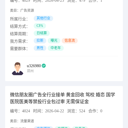
编号：
4029
时间：
2026-04-23
浏览：
479
合作：
1
类目：
广告资源
其他行业
所属行业：
CPA
结算方式：
日结算
结算周期：
拉新
曝光
信息流
我方需求：
男性
中老年
需要群体：
u326980
郑州
微信朋友圈广告全行业接单 黄金回收 驾校 婚恋 国学
医院医美等禁投行业包过审 无需保证金
编号：
4024
时间：
2026-04-22
浏览：
524
合作：
0
类目：
流量渠道