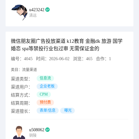
u423242
清远
微信朋友圈广告投放渠道 k12教育 金融dk 旅游 国学
婚恋 spa等禁投行业包过审 无需保证金的
编号：
4045
时间：
2026-06-02
浏览：
465
合作：
1
类目：
流量渠道
信息流
渠道类型：
企业老板
渠道用户：
CPM
结算方式：
预付费
结算周期：
表单/信息
曝光
渠道擅长：
u508062
铜陵