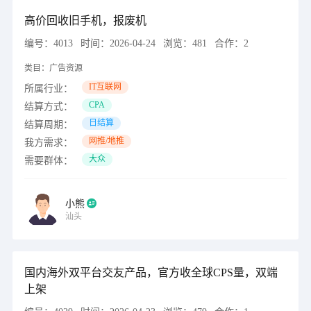
高价回收旧手机，报废机
编号：
4013
时间：
2026-04-24
浏览：
481
合作：
2
类目：
广告资源
IT互联网
所属行业：
CPA
结算方式：
日结算
结算周期：
网推/地推
我方需求：
大众
需要群体：
小熊
汕头
国内海外双平台交友产品，官方收全球CPS量，双端
上架