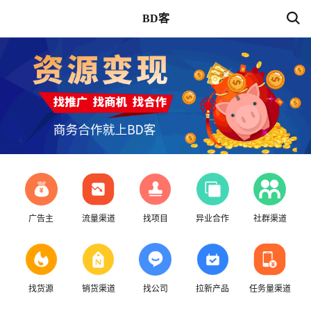
BD客
广告主
流量渠道
找项目
异业合作
社群渠道
找货源
销货渠道
找公司
拉新产品
任务量渠道