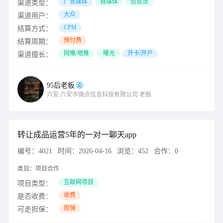
广告媒体
自媒体
信息流
渠道类型：
大众
渠道用户：
CPM
结算方式：
预付费
结算周期：
网推/地推
曝光
开卡/开户
渠道擅长：
95后老板
六安
六安市微点信息科技有限公司
老板
转让成品运营5年的一对一聊天app
编号：
4021
时间：
2026-04-16
浏览：
452
合作：
0
类目：
项目合作
互联网项目
项目类型：
收费
是否收费：
担保
可走担保：