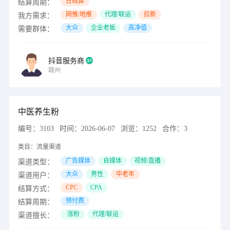
日结算
结算周期：
网推/地推
代理/联运
拉新
我方需求：
大众
企业老板
高净值
需要群体：
抖音服务商
赣州
中医养生粉
编号：
3103
时间：
2026-06-07
浏览：
1252
合作：
3
类目：
流量渠道
广告媒体
自媒体
视频/直播
渠道类型：
大众
男性
中老年
渠道用户：
CPC
CPA
结算方式：
预付费
结算周期：
涨粉
代理/联运
渠道擅长：