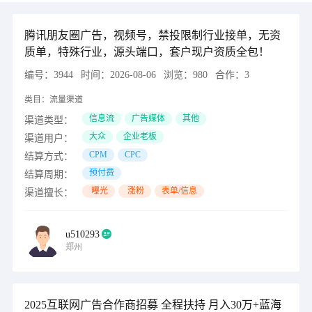
腾讯朋友圈广告，视频号，禁投限制行业接单，无资
质单，特殊行业，源头端口，套户现户资质全包！
编号：
3944
时间：
2026-08-06
浏览：
980
合作：
3
类目：
流量渠道
信息流
广告媒体
其他
渠道类型：
大众
企业老板
渠道用户：
CPM
CPC
结算方式：
预付费
结算周期：
曝光
涨粉
表单/信息
渠道擅长：
u510293
郑州
2025互联网广告合作商招募 全程扶持 月入30万+蓝海