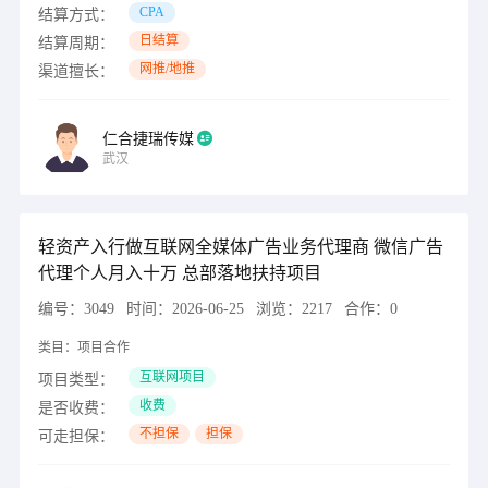
CPA
结算方式：
日结算
结算周期：
网推/地推
渠道擅长：
仁合捷瑞传媒
武汉
轻资产入行做互联网全媒体广告业务代理商 微信广告
代理个人月入十万 总部落地扶持项目
编号：
3049
时间：
2026-06-25
浏览：
2217
合作：
0
类目：
项目合作
互联网项目
项目类型：
收费
是否收费：
不担保
担保
可走担保：