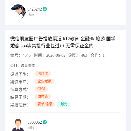
u423242
清远
微信朋友圈广告投放渠道 k12教育 金融dk 旅游 国学
婚恋 spa等禁投行业包过审 无需保证金的
编号：
4045
时间：
2026-06-02
浏览：
463
合作：
1
类目：
流量渠道
信息流
渠道类型：
企业老板
渠道用户：
CPM
结算方式：
预付费
结算周期：
表单/信息
曝光
渠道擅长：
u508062
铜陵