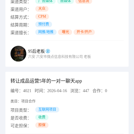
广告媒体
自媒体
信息流
渠道类型：
大众
渠道用户：
CPM
结算方式：
预付费
结算周期：
网推/地推
曝光
开卡/开户
渠道擅长：
95后老板
六安
六安市微点信息科技有限公司
老板
转让成品运营5年的一对一聊天app
编号：
4021
时间：
2026-04-16
浏览：
447
合作：
0
类目：
项目合作
互联网项目
项目类型：
收费
是否收费：
担保
可走担保：