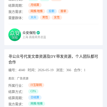
月结算
结算周期：
网推/地推
拉新
首单
我方需求：
大众
男性
女性
需要群体：
众安保险
上海
高级商务总监
寻公众号代发文章资源及DY带发资源，个人团队都可
合作
编号：
4040
时间：
2026-05-19
浏览：
366
合作：
1
类目：
广告资源
IT互联网
所属行业：
CPA
结算方式：
日结算
结算周期：
网推/地推
我方需求：