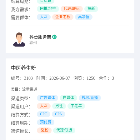
日结算
结算周期：
网推/地推
代理/联运
拉新
我方需求：
大众
企业老板
高净值
需要群体：
抖音服务商
赣州
中医养生粉
编号：
3103
时间：
2026-06-07
浏览：
1250
合作：
3
类目：
流量渠道
广告媒体
自媒体
视频/直播
渠道类型：
大众
男性
中老年
渠道用户：
CPC
CPA
结算方式：
预付费
结算周期：
涨粉
代理/联运
渠道擅长：