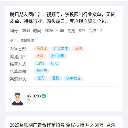
腾讯朋友圈广告，视频号，禁投限制行业接单，无资
质单，特殊行业，源头端口，套户现户资质全包！
编号：
3944
时间：
2026-08-06
浏览：
977
合作：
3
类目：
流量渠道
信息流
广告媒体
其他
渠道类型：
大众
企业老板
渠道用户：
CPM
CPC
结算方式：
预付费
结算周期：
曝光
涨粉
表单/信息
渠道擅长：
u510293
郑州
2025互联网广告合作商招募 全程扶持 月入30万+蓝海