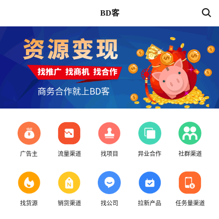
BD客
广告主
流量渠道
找项目
异业合作
社群渠道
找货源
销货渠道
找公司
拉新产品
任务量渠道