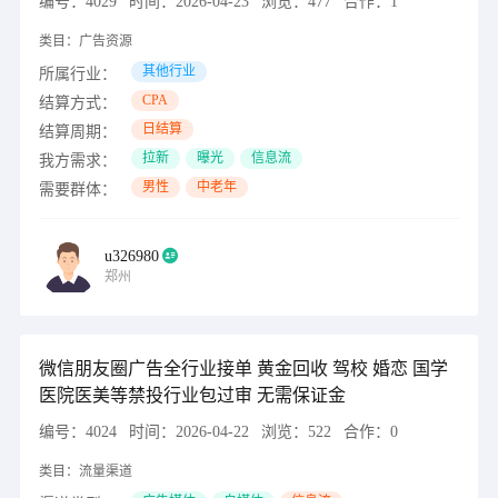
编号：
4029
时间：
2026-04-23
浏览：
477
合作：
1
类目：
广告资源
其他行业
所属行业：
CPA
结算方式：
日结算
结算周期：
拉新
曝光
信息流
我方需求：
男性
中老年
需要群体：
u326980
郑州
微信朋友圈广告全行业接单 黄金回收 驾校 婚恋 国学
医院医美等禁投行业包过审 无需保证金
编号：
4024
时间：
2026-04-22
浏览：
522
合作：
0
类目：
流量渠道