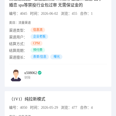
婚恋 spa等禁投行业包过审 无需保证金的
编号：
4045
时间：
2026-06-02
浏览：
455
合作：
1
类目：
流量渠道
信息流
渠道类型：
企业老板
渠道用户：
CPM
结算方式：
预付费
结算周期：
表单/信息
曝光
渠道擅长：
u508062
铜陵
（1V1）纯拉新模式
编号：
4050
时间：
2026-05-29
浏览：
477
合作：
4