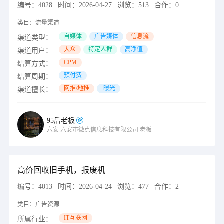
编号：
4028
时间：
2026-04-27
浏览：
513
合作：
0
类目：
流量渠道
自媒体
广告媒体
信息流
渠道类型：
大众
特定人群
高净值
渠道用户：
CPM
结算方式：
预付费
结算周期：
网推/地推
曝光
渠道擅长：
95后老板
六安
六安市微点信息科技有限公司
老板
高价回收旧手机，报废机
编号：
4013
时间：
2026-04-24
浏览：
477
合作：
2
类目：
广告资源
IT互联网
所属行业：