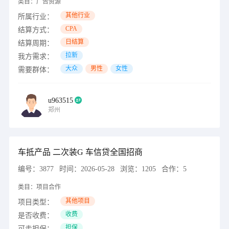
类目：
广告资源
其他行业
所属行业：
CPA
结算方式：
日结算
结算周期：
拉新
我方需求：
大众
男性
女性
需要群体：
u963515
郑州
车抵产品 二次装G 车信贷全国招商
编号：
3877
时间：
2026-05-28
浏览：
1205
合作：
5
类目：
项目合作
其他项目
项目类型：
收费
是否收费：
担保
可走担保：