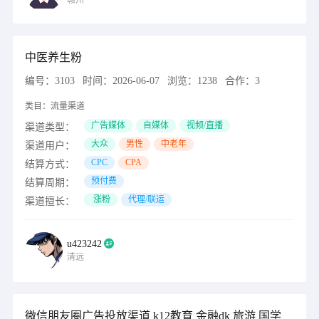
赣州
中医养生粉
编号：
3103
时间：
2026-06-07
浏览：
1238
合作：
3
类目：
流量渠道
广告媒体
自媒体
视频/直播
渠道类型：
大众
男性
中老年
渠道用户：
CPC
CPA
结算方式：
预付费
结算周期：
涨粉
代理/联运
渠道擅长：
u423242
清远
微信朋友圈广告投放渠道 k12教育 金融dk 旅游 国学