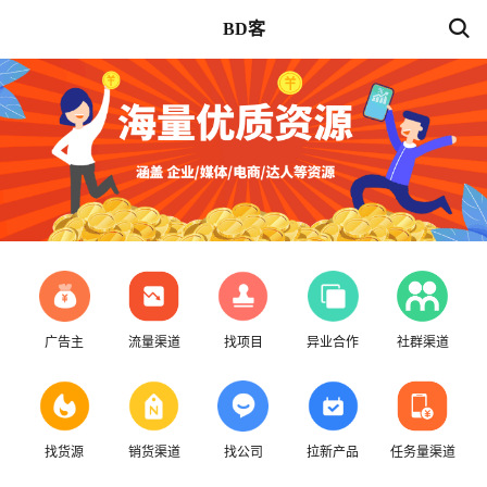
BD客
广告主
流量渠道
找项目
异业合作
社群渠道
找货源
销货渠道
找公司
拉新产品
任务量渠道