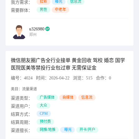
拉新
曝光
信息流
我方需求：
男性
中老年
需要群体：
u326980
郑州
微信朋友圈广告全行业接单 黄金回收 驾校 婚恋 国学
医院医美等禁投行业包过审 无需保证金
编号：
4024
时间：
2026-04-22
浏览：
515
合作：
0
类目：
流量渠道
广告媒体
自媒体
信息流
渠道类型：
大众
渠道用户：
CPM
结算方式：
预付费
结算周期：
网推/地推
曝光
开卡/开户
渠道擅长：