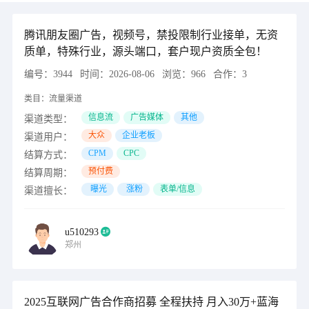
腾讯朋友圈广告，视频号，禁投限制行业接单，无资
质单，特殊行业，源头端口，套户现户资质全包！
编号：
3944
时间：
2026-08-06
浏览：
966
合作：
3
类目：
流量渠道
信息流
广告媒体
其他
渠道类型：
大众
企业老板
渠道用户：
CPM
CPC
结算方式：
预付费
结算周期：
曝光
涨粉
表单/信息
渠道擅长：
u510293
郑州
2025互联网广告合作商招募 全程扶持 月入30万+蓝海