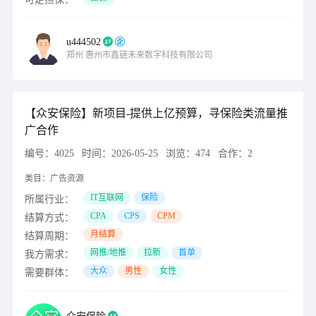
u444502
郑州
惠州市鑫链未来数字科技有限公司
【众安保险】新项目-提供上亿预算，寻保险类流量推
广合作
编号：
4025
时间：
2026-05-25
浏览：
474
合作：
2
类目：
广告资源
IT互联网
保险
所属行业：
CPA
CPS
CPM
结算方式：
月结算
结算周期：
网推/地推
拉新
首单
我方需求：
大众
男性
女性
需要群体：