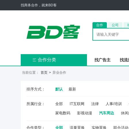
找商务合作，就来BD客
合作
公司
合作分类
找广告主
找流

当前位置：
首页
>
异业合作
排序方式：
默认
最新
所属行业：
全部
IT互联网
法律
人事/培训
家电数码
影视动漫
汽车周边
休闲
合作类型：
全部
流量置换
实物置换
联合活动