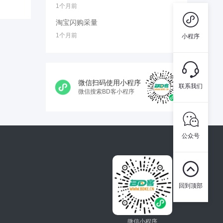
1个月前

淘宝闪购采量
1个月前
小程序

微信扫码使用小程序
联系我们
微信搜索BD客小程序

公众号

回到顶部
微信小程序