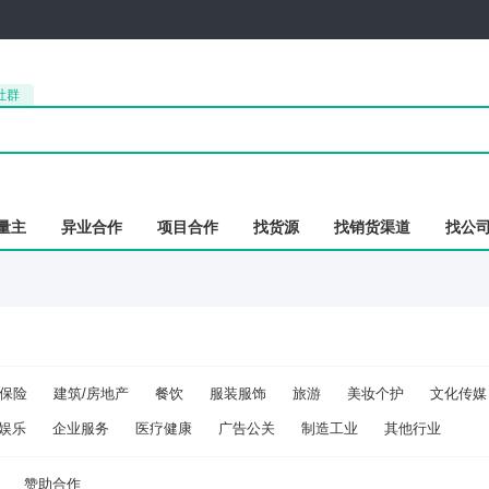
社群
量主
异业合作
项目合作
找货源
找销货渠道
找公
保险
建筑/房地产
餐饮
服装服饰
旅游
美妆个护
文化传媒
娱乐
企业服务
医疗健康
广告公关
制造工业
其他行业
赞助合作