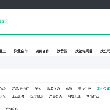
社群
量主
异业合作
项目合作
找货源
找销货渠道
找公
保险
建筑/房地产
餐饮
服装服饰
旅游
美妆个护
文化传媒
娱乐
企业服务
医疗健康
广告公关
制造工业
其他行业
赞助合作