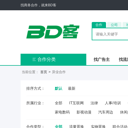
找商务合作，就来BD客
合作
公司
合作分类
找广告主
找流

当前位置：
首页
>
异业合作
排序方式：
默认
最新
所属行业：
全部
IT互联网
法律
人事/培训
家电数码
影视动漫
汽车周边
休闲
合作类型：
全部
流量置换
实物置换
联合活动