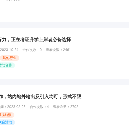
行力，正在考证升学上岸者必备选择
2023-10-24
合作次数：
0
查看次数：
2461
其他行业
赞助合作
合作，站内站外输出及引入均可，形式不限
时间：
2023-08-25
合作次数：
4
查看次数：
2702
影视动漫
联合活动