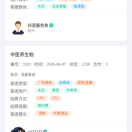
大众
企业老板
高净值
需要群体：
抖音服务商
赣州
中医养生粉
编号：
3103
时间：
2026-06-07
浏览：
1238
合作：
3
类目：
流量渠道
广告媒体
自媒体
视频/直播
渠道类型：
大众
男性
中老年
渠道用户：
CPC
CPA
结算方式：
预付费
结算周期：
涨粉
代理/联运
渠道擅长：
u423242