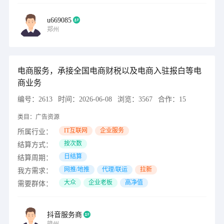
u669085
郑州
电商服务，承接全国电商财税以及电商入驻报白等电
商业务
编号：
2613
时间：
2026-06-08
浏览：
3567
合作：
15
类目：
广告资源
IT互联网
企业服务
所属行业：
按次数
结算方式：
日结算
结算周期：
网推/地推
代理/联运
拉新
我方需求：
大众
企业老板
高净值
需要群体：
抖音服务商