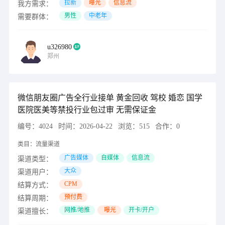
拉新
曝光
信息流
我方需求：
男性
中老年
需要群体：
u326980
郑州
微信朋友圈广告全行业接单 黄金回收 驾校 婚恋 国学
医院医美等禁投行业包过审 无需保证金
编号：
4024
时间：
2026-04-22
浏览：
515
合作：
0
类目：
流量渠道
广告媒体
自媒体
信息流
渠道类型：
大众
渠道用户：
CPM
结算方式：
预付费
结算周期：
网推/地推
曝光
开卡/开户
渠道擅长：