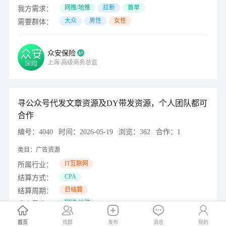
网推/地推
拉新
首单
我方需求：
大众
男性
女性
需要群体：
众安保险
上海
高级商务总监
寻公众号代发文章资源及DY带发资源，个人团队都可
合作
编号：
4040
时间：
2026-05-19
浏览：
362
合作：
1
类目：
广告资源
IT互联网
所属行业：
CPA
结算方式：
日结算
结算周期：
网推/地推
我方需求：
大众
需要群体：
首页
找群
发布
消息
我的