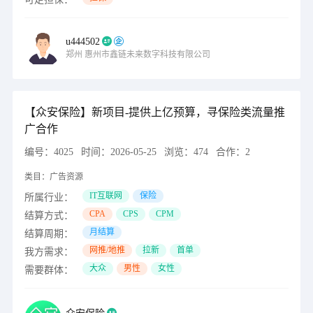
u444502
郑州
惠州市鑫链未来数字科技有限公司
【众安保险】新项目-提供上亿预算，寻保险类流量推
广合作
编号：
4025
时间：
2026-05-25
浏览：
474
合作：
2
类目：
广告资源
IT互联网
保险
所属行业：
CPA
CPS
CPM
结算方式：
月结算
结算周期：
网推/地推
拉新
首单
我方需求：
大众
男性
女性
需要群体：