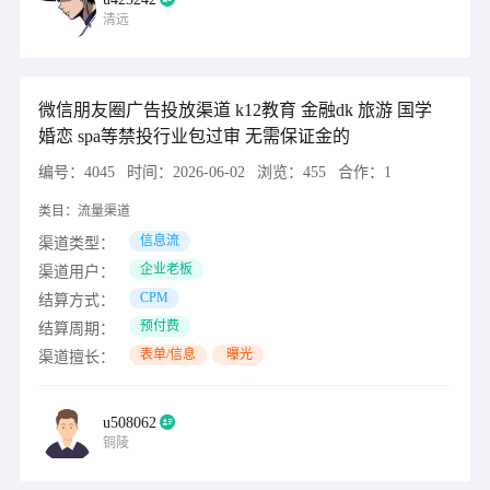
清远
微信朋友圈广告投放渠道 k12教育 金融dk 旅游 国学
婚恋 spa等禁投行业包过审 无需保证金的
编号：
4045
时间：
2026-06-02
浏览：
455
合作：
1
类目：
流量渠道
信息流
渠道类型：
企业老板
渠道用户：
CPM
结算方式：
预付费
结算周期：
表单/信息
曝光
渠道擅长：
u508062
铜陵