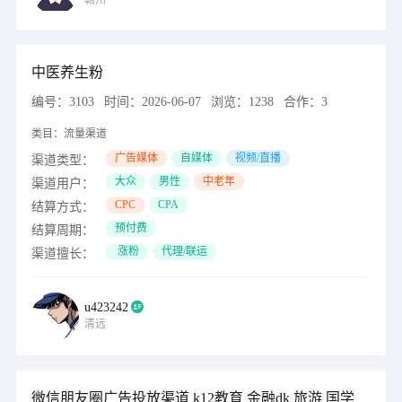
赣州
中医养生粉
编号：
3103
时间：
2026-06-07
浏览：
1238
合作：
3
类目：
流量渠道
广告媒体
自媒体
视频/直播
渠道类型：
大众
男性
中老年
渠道用户：
CPC
CPA
结算方式：
预付费
结算周期：
涨粉
代理/联运
渠道擅长：
u423242
清远
微信朋友圈广告投放渠道 k12教育 金融dk 旅游 国学