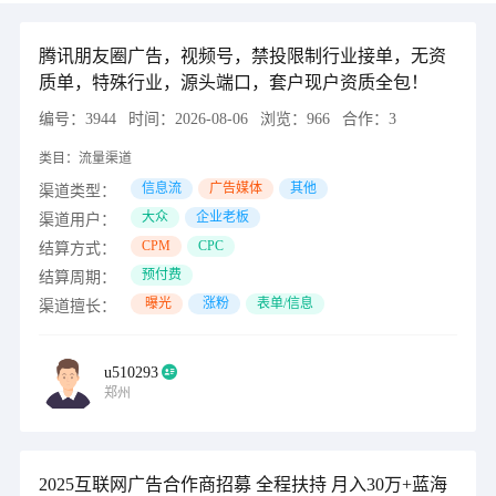
腾讯朋友圈广告，视频号，禁投限制行业接单，无资
质单，特殊行业，源头端口，套户现户资质全包！
编号：
3944
时间：
2026-08-06
浏览：
966
合作：
3
类目：
流量渠道
信息流
广告媒体
其他
渠道类型：
大众
企业老板
渠道用户：
CPM
CPC
结算方式：
预付费
结算周期：
曝光
涨粉
表单/信息
渠道擅长：
u510293
郑州
2025互联网广告合作商招募 全程扶持 月入30万+蓝海