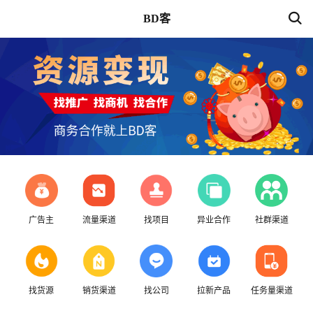
BD客
广告主
流量渠道
找项目
异业合作
社群渠道
找货源
销货渠道
找公司
拉新产品
任务量渠道