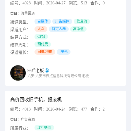
编号：
4028
时间：
2026-04-27
浏览：
513
合作：
0
类目：
流量渠道
自媒体
广告媒体
信息流
渠道类型：
大众
特定人群
高净值
渠道用户：
CPM
结算方式：
预付费
结算周期：
网推/地推
曝光
渠道擅长：
95后老板
六安
六安市微点信息科技有限公司
老板
高价回收旧手机，报废机
编号：
4013
时间：
2026-04-24
浏览：
477
合作：
2
类目：
广告资源
IT互联网
所属行业：