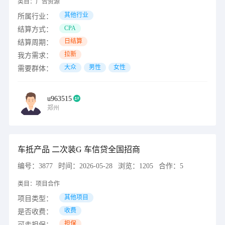
类目：
广告资源
其他行业
所属行业：
CPA
结算方式：
日结算
结算周期：
拉新
我方需求：
大众
男性
女性
需要群体：
u963515
郑州
车抵产品 二次装G 车信贷全国招商
编号：
3877
时间：
2026-05-28
浏览：
1205
合作：
5
类目：
项目合作
其他项目
项目类型：
收费
是否收费：
担保
可走担保：