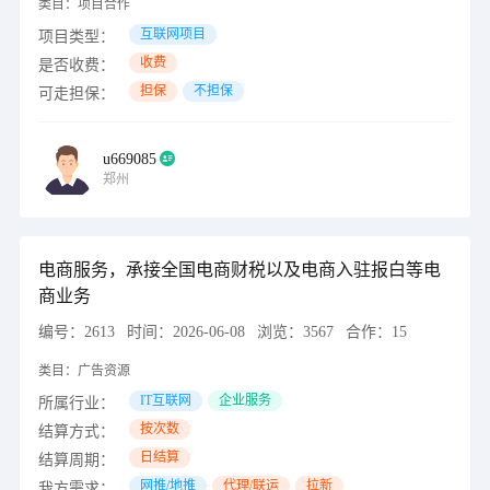
类目：
项目合作
互联网项目
项目类型：
收费
是否收费：
担保
不担保
可走担保：
u669085
郑州
电商服务，承接全国电商财税以及电商入驻报白等电
商业务
编号：
2613
时间：
2026-06-08
浏览：
3567
合作：
15
类目：
广告资源
IT互联网
企业服务
所属行业：
按次数
结算方式：
日结算
结算周期：
网推/地推
代理/联运
拉新
我方需求：