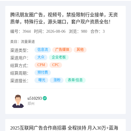
腾讯朋友圈广告，视频号，禁投限制行业接单，无资
质单，特殊行业，源头端口，套户现户资质全包！
编号：
3944
时间：
2026-08-06
浏览：
980
合作：
3
类目：
流量渠道
信息流
广告媒体
其他
渠道类型：
大众
企业老板
渠道用户：
CPM
CPC
结算方式：
预付费
结算周期：
曝光
涨粉
表单/信息
渠道擅长：
u510293
郑州
2025互联网广告合作商招募 全程扶持 月入30万+蓝海