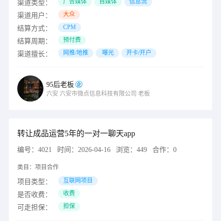
广告媒体
自媒体
信息流
渠道类型：
大众
渠道用户：
CPM
结算方式：
预付费
结算周期：
网推/地推
曝光
开卡/开户
渠道擅长：
95后老板
六安
六安市微点信息科技有限公司
老板
转让成品运营5年的一对一聊天app
编号：
4021
时间：
2026-04-16
浏览：
449
合作：
0
类目：
项目合作
互联网项目
项目类型：
收费
是否收费：
担保
可走担保：