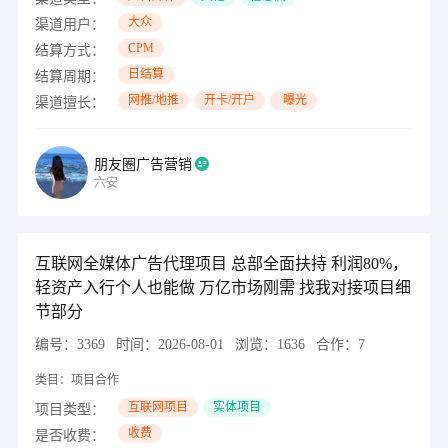
大众
渠道用户：
CPM
结算方式：
日结算
结算周期：
网推/地推
开卡/开户
曝光
渠道擅长：
朋友圈广告营销
六安
互联网全媒体广告代理项目 总部全面扶持 利润80%，
轻资产入行个人也能做 万亿市场刚需 找我对接项目细
节部分
编号：
3369
时间：
2026-08-01
浏览：
1636
合作：
7
类目：
项目合作
互联网项目
实体项目
项目类型：
收费
是否收费：