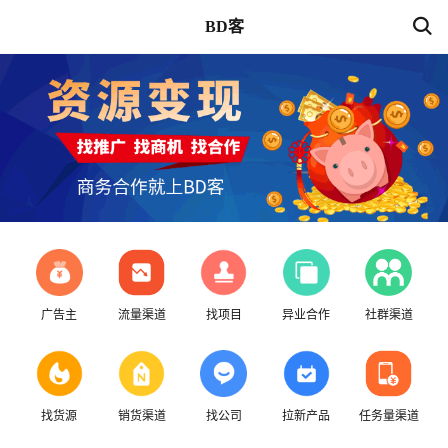
BD客
广告主
流量渠道
找项目
异业合作
社群渠道
找货源
销货渠道
找公司
拉新产品
任务量渠道