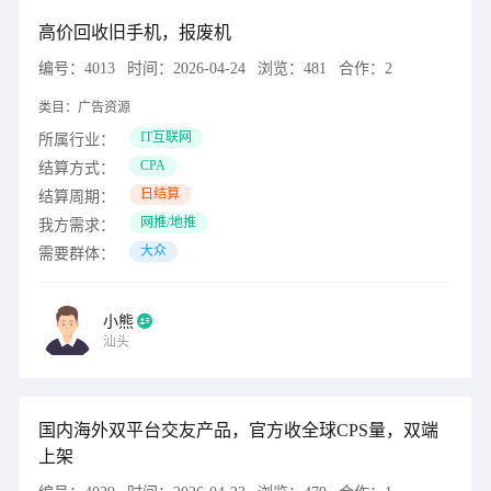
高价回收旧手机，报废机
编号：
4013
时间：
2026-04-24
浏览：
481
合作：
2
类目：
广告资源
IT互联网
所属行业：
CPA
结算方式：
日结算
结算周期：
网推/地推
我方需求：
大众
需要群体：
小熊
汕头
国内海外双平台交友产品，官方收全球CPS量，双端
上架