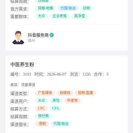
日结算
结算周期：
网推/地推
代理/联运
拉新
我方需求：
大众
企业老板
高净值
需要群体：
抖音服务商
赣州
中医养生粉
编号：
3103
时间：
2026-06-07
浏览：
1250
合作：
3
类目：
流量渠道
广告媒体
自媒体
视频/直播
渠道类型：
大众
男性
中老年
渠道用户：
CPC
CPA
结算方式：
预付费
结算周期：
涨粉
代理/联运
渠道擅长：