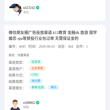
u423242
清远
微信朋友圈广告投放渠道 k12教育 金融dk 旅游 国学
婚恋 spa等禁投行业包过审 无需保证金的
编号：
4045
时间：
2026-06-02
浏览：
464
合作：
1
类目：
流量渠道
信息流
渠道类型：
企业老板
渠道用户：
CPM
结算方式：
预付费
结算周期：
表单/信息
曝光
渠道擅长：
u508062
铜陵