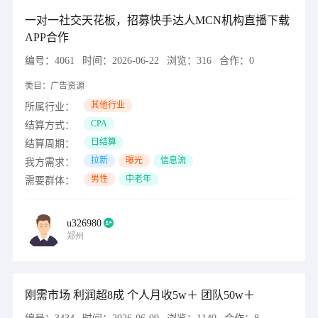
一对一社交天花板，招募快手达人MCN机构直播下载
APP合作
编号：
4061
时间：
2026-06-22
浏览：
316
合作：
0
类目：
广告资源
其他行业
所属行业：
CPA
结算方式：
日结算
结算周期：
拉新
曝光
信息流
我方需求：
男性
中老年
需要群体：
u326980
郑州
刚需市场 利润超8成 个人月收5w＋ 团队50w＋