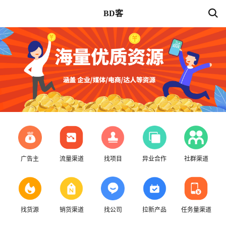
BD客
广告主
流量渠道
找项目
异业合作
社群渠道
找货源
销货渠道
找公司
拉新产品
任务量渠道