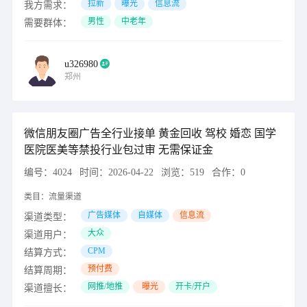
拉新
曝光
信息流
我方需求：
男性
中老年
需要群体：
u326980
郑州
微信朋友圈广告全行业接单 黄金回收 驾校 婚恋 国学
医院医美等禁投行业包过审 无需保证金
编号：
4024
时间：
2026-04-22
浏览：
519
合作：
0
类目：
流量渠道
广告媒体
自媒体
信息流
渠道类型：
大众
渠道用户：
CPM
结算方式：
预付费
结算周期：
网推/地推
曝光
开卡/开户
渠道擅长：