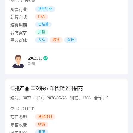
类目：
广告资源
其他行业
所属行业：
CPA
结算方式：
日结算
结算周期：
拉新
我方需求：
大众
男性
女性
需要群体：
u963515
郑州
车抵产品 二次装G 车信贷全国招商
编号：
3877
时间：
2026-05-28
浏览：
1206
合作：
5
类目：
项目合作
其他项目
项目类型：
收费
是否收费：
担保
可走担保：