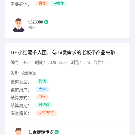
男性
中老年
需要群体：
u326980
郑州
DY小红薯千人团，有dai发需求的老板带产品来聊
编号：
4064
时间：
2026-06-30
浏览：
246
合作：
1
类目：
流量渠道
其他
渠道类型：
大众
渠道用户：
CPA
结算方式：
日结算
结算周期：
网推/地推
渠道擅长：
仁合捷瑞传媒