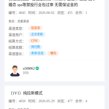
婚恋 spa等禁投行业包过审 无需保证金的
编号：
4045
时间：
2026-06-02
浏览：
455
合作：
1
类目：
流量渠道
信息流
渠道类型：
企业老板
渠道用户：
CPM
结算方式：
预付费
结算周期：
表单/信息
曝光
渠道擅长：
u508062
铜陵
（1V1）纯拉新模式
编号：
4050
时间：
2026-05-29
浏览：
477
合作：
4