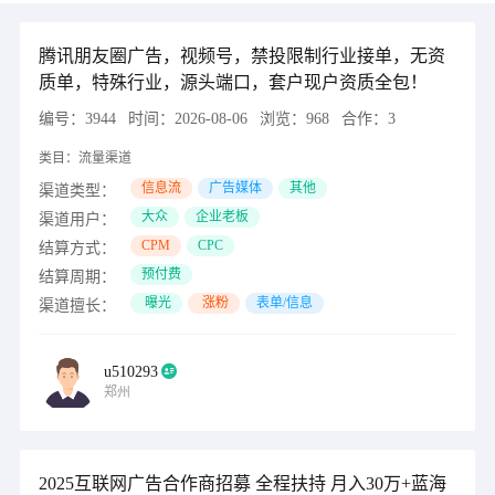
腾讯朋友圈广告，视频号，禁投限制行业接单，无资
质单，特殊行业，源头端口，套户现户资质全包！
编号：
3944
时间：
2026-08-06
浏览：
968
合作：
3
类目：
流量渠道
信息流
广告媒体
其他
渠道类型：
大众
企业老板
渠道用户：
CPM
CPC
结算方式：
预付费
结算周期：
曝光
涨粉
表单/信息
渠道擅长：
u510293
郑州
2025互联网广告合作商招募 全程扶持 月入30万+蓝海