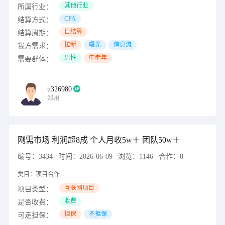
其他行业
所属行业：
CPA
结算方式：
日结算
结算周期：
拉新
曝光
信息流
我方需求：
男性
中老年
需要群体：
u326980
郑州
刚需市场 利润超8成 个人月收5w＋ 团队50w＋
编号：
3434
时间：
2026-06-09
浏览：
1146
合作：
8
类目：
项目合作
互联网项目
项目类型：
收费
是否收费：
担保
不担保
可走担保：