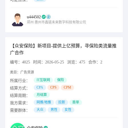
u444502
郑州
惠州市鑫链未来数字科技有限公司
【众安保险】新项目-提供上亿预算，寻保险类流量推
广合作
编号：
4025
时间：
2026-05-25
浏览：
475
合作：
2
类目：
广告资源
IT互联网
保险
所属行业：
CPA
CPS
CPM
结算方式：
月结算
结算周期：
网推/地推
拉新
首单
我方需求：
大众
男性
女性
需要群体：