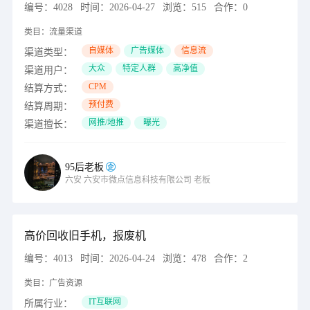
编号：
4028
时间：
2026-04-27
浏览：
515
合作：
0
类目：
流量渠道
自媒体
广告媒体
信息流
渠道类型：
大众
特定人群
高净值
渠道用户：
CPM
结算方式：
预付费
结算周期：
网推/地推
曝光
渠道擅长：
95后老板
六安
六安市微点信息科技有限公司
老板
高价回收旧手机，报废机
编号：
4013
时间：
2026-04-24
浏览：
478
合作：
2
类目：
广告资源
IT互联网
所属行业：