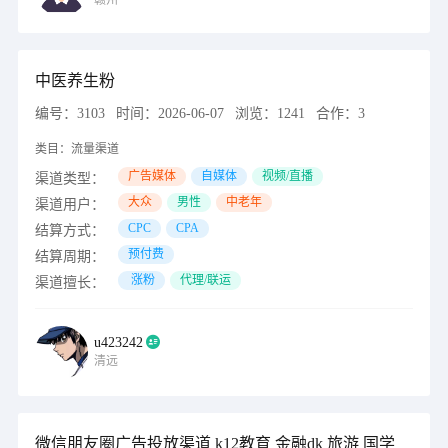
赣州
中医养生粉
编号：
3103
时间：
2026-06-07
浏览：
1241
合作：
3
类目：
流量渠道
广告媒体
自媒体
视频/直播
渠道类型：
大众
男性
中老年
渠道用户：
CPC
CPA
结算方式：
预付费
结算周期：
涨粉
代理/联运
渠道擅长：
u423242
清远
微信朋友圈广告投放渠道 k12教育 金融dk 旅游 国学