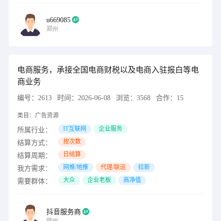
u669085
郑州
电商服务，承接全国电商财税以及电商入驻报白等电
商业务
编号：
2613
时间：
2026-06-08
浏览：
3568
合作：
15
类目：
广告资源
IT互联网
企业服务
所属行业：
按次数
结算方式：
日结算
结算周期：
网推/地推
代理/联运
拉新
我方需求：
大众
企业老板
高净值
需要群体：
抖音服务商