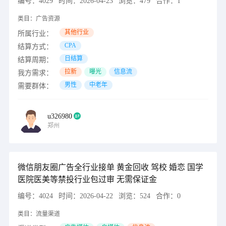
编号：
4029
时间：
2026-04-23
浏览：
479
合作：
1
类目：
广告资源
其他行业
所属行业：
CPA
结算方式：
日结算
结算周期：
拉新
曝光
信息流
我方需求：
男性
中老年
需要群体：
u326980
郑州
微信朋友圈广告全行业接单 黄金回收 驾校 婚恋 国学
医院医美等禁投行业包过审 无需保证金
编号：
4024
时间：
2026-04-22
浏览：
524
合作：
0
类目：
流量渠道