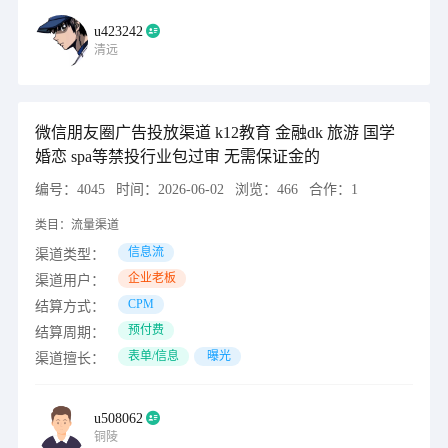
u423242
清远
微信朋友圈广告投放渠道 k12教育 金融dk 旅游 国学
婚恋 spa等禁投行业包过审 无需保证金的
编号：
4045
时间：
2026-06-02
浏览：
466
合作：
1
类目：
流量渠道
信息流
渠道类型：
企业老板
渠道用户：
CPM
结算方式：
预付费
结算周期：
表单/信息
曝光
渠道擅长：
u508062
铜陵