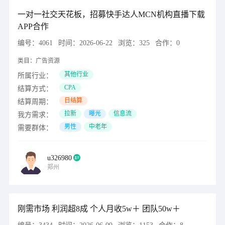
一对一社交天花板，招募快手达人MCN机构直播下载
APP合作
编号：
4061
时间：
2026-06-22
浏览：
325
合作：
0
类目：
广告资源
其他行业
所属行业：
CPA
结算方式：
日结算
结算周期：
拉新
曝光
信息流
我方需求：
男性
中老年
需要群体：
u326980
郑州
刚需市场 利润超8成 个人月收5w＋ 团队50w＋