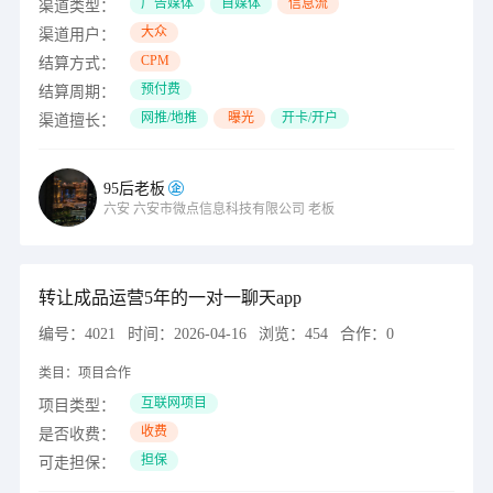
广告媒体
自媒体
信息流
渠道类型：
大众
渠道用户：
CPM
结算方式：
预付费
结算周期：
网推/地推
曝光
开卡/开户
渠道擅长：
95后老板
六安
六安市微点信息科技有限公司
老板
转让成品运营5年的一对一聊天app
编号：
4021
时间：
2026-04-16
浏览：
454
合作：
0
类目：
项目合作
互联网项目
项目类型：
收费
是否收费：
担保
可走担保：