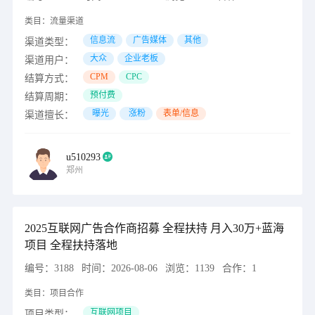
类目：
流量渠道
信息流
广告媒体
其他
渠道类型：
大众
企业老板
渠道用户：
CPM
CPC
结算方式：
预付费
结算周期：
曝光
涨粉
表单/信息
渠道擅长：
u510293
郑州
2025互联网广告合作商招募 全程扶持 月入30万+蓝海
项目 全程扶持落地
编号：
3188
时间：
2026-08-06
浏览：
1139
合作：
1
类目：
项目合作
互联网项目
项目类型：