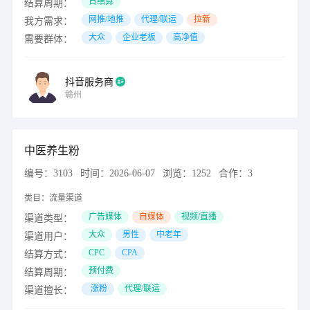
日结算
结算周期：
网推/地推
代理/联运
拉新
我方需求：
大众
企业老板
高净值
需要群体：
抖音服务商
赣州
中医养生粉
编号：
3103
时间：
2026-06-07
浏览：
1252
合作：
3
类目：
流量渠道
广告媒体
自媒体
视频/直播
渠道类型：
大众
男性
中老年
渠道用户：
CPC
CPA
结算方式：
预付费
结算周期：
涨粉
代理/联运
渠道擅长：