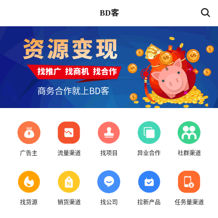
BD客
广告主
流量渠道
找项目
异业合作
社群渠道
找货源
销货渠道
找公司
拉新产品
任务量渠道