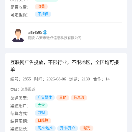
收费
是否收费：
不担保
可走担保：
u854595
铜陵
六安市微点信息科技有限公司
互联网广告投放，不限行业，不限地区，全国均可接
单
编号：
2855
时间：
2026-08-06
浏览：
2130
合作：
14
类目：
流量渠道
广告媒体
其他
信息流
渠道类型：
大众
渠道用户：
CPM
结算方式：
日结算
结算周期：
网推/地推
开卡/开户
曝光
渠道擅长：