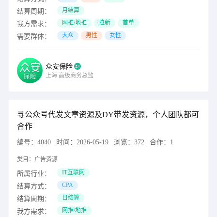
月结算
结算周期：
网推/地推
拉新
首单
我方需求：
大众
男性
女性
需要群体：
众安保险
上海
高级商务总监
寻公众号代发文章资源及DY带发资源，个人团队都可
合作
编号：
4040
时间：
2026-05-19
浏览：
372
合作：
1
类目：
广告资源
IT互联网
所属行业：
CPA
结算方式：
日结算
结算周期：
网推/地推
我方需求：