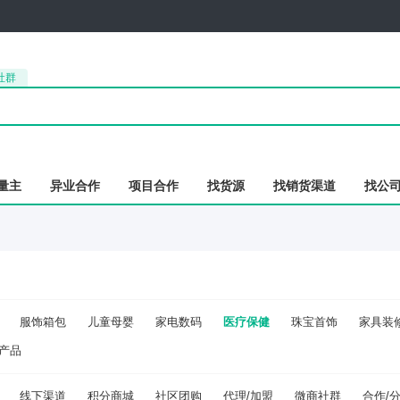
社群
量主
异业合作
项目合作
找货源
找销货渠道
找公
服饰箱包
儿童母婴
家电数码
医疗保健
珠宝首饰
家具装
产品
线下渠道
积分商城
社区团购
代理/加盟
微商社群
合作/