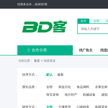
找商务合作，就来BD客
合作
公司
合作分类
找广告主
找流

当前位置：
首页
>
销货渠道
排序方式：
默认
最新
擅长品类：
全部
美妆日化
食品调料
水果生鲜
珠宝首饰
地方特产
机械设备
虚拟
销货方式：
全部
主播带货
口碑种草
电商渠道