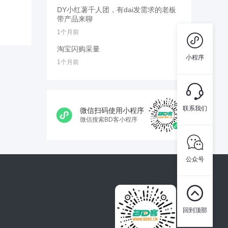
DY小红薯千人团，有dai发需求的老板
带产品来聊
1个月前

淘宝闪购采量
小程序
1个月前

联系我们
微信扫码使用小程序
微信搜索BD客小程序

公众号

回到顶部