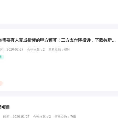
提供10万＋社群私域网推量，寻各类需要真人完成指标的甲方预算！三方支付降投诉，下载拉新，小程序授权等业务！
时间：
2026-02-27
合作次数：
2
查看次数：
684
流
类项目
时间：
2026-01-27
合作次数：
2
查看次数：
768