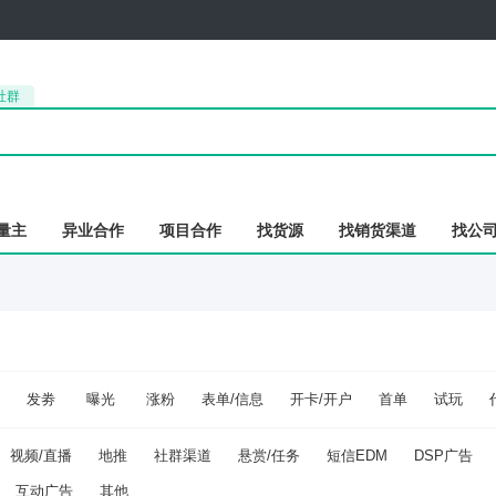
社群
量主
异业合作
项目合作
找货源
找销货渠道
找公
发劵
曝光
涨粉
表单/信息
开卡/开户
首单
试玩
视频/直播
地推
社群渠道
悬赏/任务
短信EDM
DSP广告
互动广告
其他