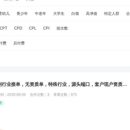
婴幼儿
青少年
中老年
大学生
白领
高净值
特定人群
企
CPT
CPD
CPL
CPI
按次数
付费
后付费
腾讯朋友圈广告，视频号，禁投限制行业接单，无资质单，特殊行业，源头端口，套户现户资质全包！
时间：
2026-08-06
合作次数：
3
查看次数：
975
他