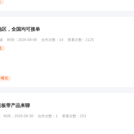
息
地区，全国均可接单
道
时间：
2026-08-06
合作次数：
14
查看次数：
2125
流
曝光
老板带产品来聊
时间：
2026-06-30
合作次数：
1
查看次数：
253