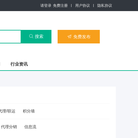
请登录
免费注册
用户协议
隐私协议
搜索

免费发布

司
行业资讯
代理/联运
积分墙
代理分销
信息流