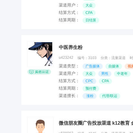
渠道用户：
大众
结算方式：
CPA
结算周期：
日结算
中医养生粉
u423242
编号：
3103
分类：
流量渠道
渠道类型：
广告媒体
自媒体
视
渠道用户：
大众
男性
中老年
结算方式：
CPC
CPA
结算周期：
预付费
渠道擅长：
涨粉
代理/联运
微信朋友圈广告投放渠道 k12教育 