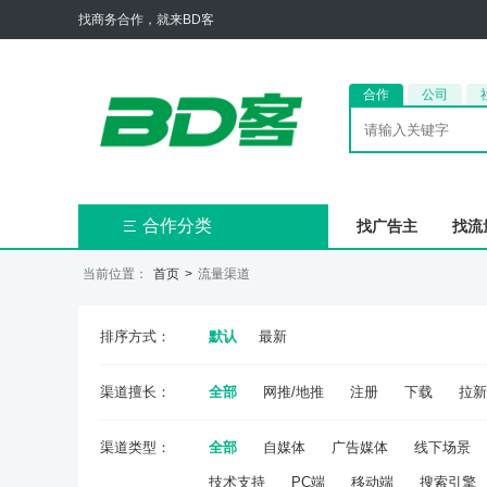
找商务合作，就来BD客
合作
公司
合作分类
找广告主
找流

当前位置：
首页
>
流量渠道
排序方式：
默认
最新
渠道擅长：
全部
网推/地推
注册
下载
拉新
渠道类型：
全部
自媒体
广告媒体
线下场景
技术支持
PC端
移动端
搜索引擎