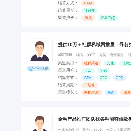
结算方式：
CPM
结算周期：
预付费
渠道擅长：
曝光
表单/信息
u527349
编号：
3977
分类：
流量渠道
渠道类型：
社群渠道
其他
信息
渠道用户：
大众
宝妈
结算方式：
CPA
CPC
CPD
结算周期：
日结算
渠道擅长：
网推/地推
拉新
涨粉
金融产品推广团队找各种测额借款
一线金融地推
编号：
3959
分类：
流量渠道