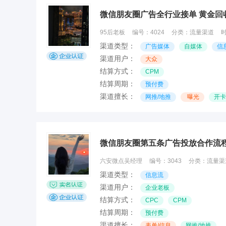
微信朋友圈广告全行业接单 黄金回收
95后老板
编号：
4024
分类：
流量渠道
渠道类型：
广告媒体
自媒体
信
渠道用户：
大众
结算方式：
CPM
结算周期：
预付费
渠道擅长：
网推/地推
曝光
开卡
微信朋友圈第五条广告投放合作流
六安微点吴经理
编号：
3043
分类：
流量渠
渠道类型：
信息流
渠道用户：
企业老板
结算方式：
CPC
CPM
结算周期：
预付费
渠道擅长：
表单/信息
网推/地推