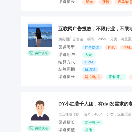
渠道擅长：
曝光
涨粉
表单/信
互联网广告投放，不限行业，不限
朋友圈广告营销
编号：
2855
分类：
流量渠
渠道类型：
广告媒体
其他
信息
渠道用户：
大众
结算方式：
CPM
结算周期：
日结算
渠道擅长：
网推/地推
开卡/开户
DY小红薯千人团，有dai发需求的
仁合捷瑞传媒
编号：
4064
分类：
流量渠道
渠道擅长：
网推/地推
渠道类型：
其他