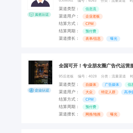
u508062
编号：
4045
分类：
流量渠道
渠道类型：
信息流
渠道用户：
企业老板
结算方式：
CPM
结算周期：
预付费
渠道擅长：
表单/信息
曝光
全国可开！专业朋友圈广告代运营
95后老板
编号：
4028
分类：
流量渠道
渠道类型：
自媒体
广告媒体
信
渠道用户：
大众
特定人群
高净
结算方式：
CPM
结算周期：
预付费
渠道擅长：
网推/地推
曝光