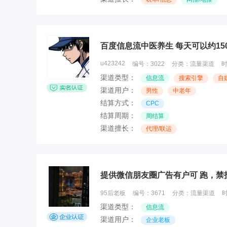
百度信息流中医养生 每天可以约15
u423242
编号：
3022
分类：
流量渠道
渠道类型：
信息流
搜索引擎
自
渠道用户：
男性
中老年
结算方式：
CPC
结算周期：
周结算
渠道擅长：
代理/联运
提供微信朋友圈广告有户可 跑，禁
95后老板
编号：
3671
分类：
流量渠道
渠道类型：
信息流
渠道用户：
企业老板