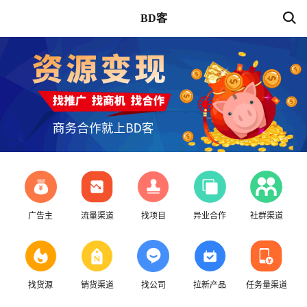
BD客
广告主
流量渠道
找项目
异业合作
社群渠道
找货源
销货渠道
找公司
拉新产品
任务量渠道