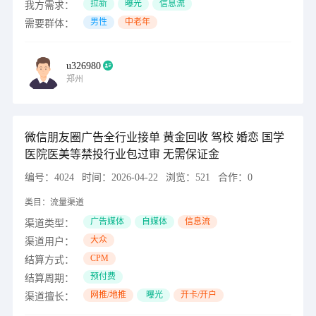
拉新
曝光
信息流
我方需求：
男性
中老年
需要群体：
u326980
郑州
微信朋友圈广告全行业接单 黄金回收 驾校 婚恋 国学
医院医美等禁投行业包过审 无需保证金
编号：
4024
时间：
2026-04-22
浏览：
521
合作：
0
类目：
流量渠道
广告媒体
自媒体
信息流
渠道类型：
大众
渠道用户：
CPM
结算方式：
预付费
结算周期：
网推/地推
曝光
开卡/开户
渠道擅长：