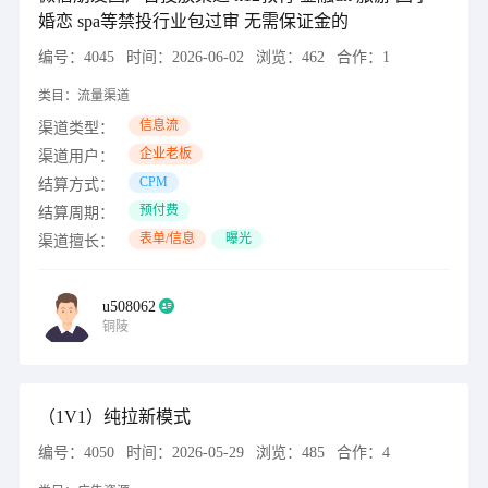
婚恋 spa等禁投行业包过审 无需保证金的
编号：
4045
时间：
2026-06-02
浏览：
462
合作：
1
类目：
流量渠道
信息流
渠道类型：
企业老板
渠道用户：
CPM
结算方式：
预付费
结算周期：
表单/信息
曝光
渠道擅长：
u508062
铜陵
（1V1）纯拉新模式
编号：
4050
时间：
2026-05-29
浏览：
485
合作：
4