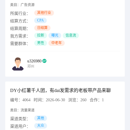
类目：
广告资源
其他行业
所属行业：
CPA
结算方式：
日结算
结算周期：
拉新
曝光
信息流
我方需求：
男性
中老年
需要群体：
u326980
郑州
DY小红薯千人团，有dai发需求的老板带产品来聊
编号：
4064
时间：
2026-06-30
浏览：
260
合作：
1
类目：
流量渠道
其他
渠道类型：
大众
渠道用户：