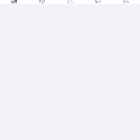
编号：
3434
时间：
2026-06-09
浏览：
1149
合作：
8
首页
找群
发布
消息
我的
类目：
项目合作
互联网项目
项目类型：
收费
是否收费：
担保
不担保
可走担保：
u669085
郑州
电商服务，承接全国电商财税以及电商入驻报白等电
商业务
编号：
2613
时间：
2026-06-08
浏览：
3575
合作：
15
类目：
广告资源
IT互联网
企业服务
所属行业：
按次数
结算方式：