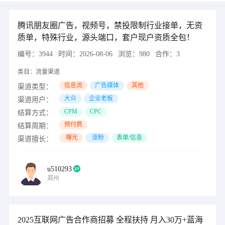
腾讯朋友圈广告，视频号，禁投限制行业接单，无资
质单，特殊行业，源头端口，套户现户资质全包！
编号：
3944
时间：
2026-08-06
浏览：
980
合作：
3
类目：
流量渠道
信息流
广告媒体
其他
渠道类型：
大众
企业老板
渠道用户：
CPM
CPC
结算方式：
预付费
结算周期：
曝光
涨粉
表单/信息
渠道擅长：
u510293
郑州
2025互联网广告合作商招募 全程扶持 月入30万+蓝海