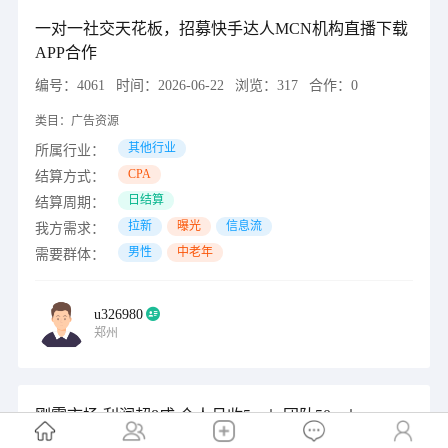
一对一社交天花板，招募快手达人MCN机构直播下载
APP合作
编号：
4061
时间：
2026-06-22
浏览：
317
合作：
0
类目：
广告资源
其他行业
所属行业：
CPA
结算方式：
日结算
结算周期：
拉新
曝光
信息流
我方需求：
男性
中老年
需要群体：
u326980
郑州
刚需市场 利润超8成 个人月收5w＋ 团队50w＋