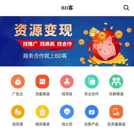
BD客
广告主
流量渠道
找项目
异业合作
社群渠道
找货源
销货渠道
找公司
拉新产品
任务量渠道