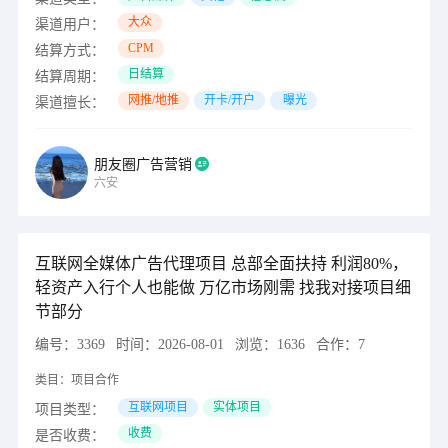
大众
渠道用户：
CPM
结算方式：
日结算
结算周期：
网推/地推
开卡/开户
曝光
渠道擅长：
朋友圈广告营销
六安
互联网全媒体广告代理项目 总部全面扶持 利润80%，
轻资产入行个人也能做 万亿市场刚需 找我对接项目细
节部分
编号：
3369
时间：
2026-08-01
浏览：
1636
合作：
7
类目：
项目合作
互联网项目
实体项目
项目类型：
收费
是否收费：