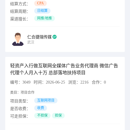
CPA
结算方式：
日结算
结算周期：
网推/地推
渠道擅长：
仁合捷瑞传媒
武汉
轻资产入行做互联网全媒体广告业务代理商 微信广告
代理个人月入十万 总部落地扶持项目
编号：
3049
时间：
2026-06-25
浏览：
2216
合作：
0
类目：
项目合作
互联网项目
项目类型：
收费
是否收费：
不担保
担保
可走担保：