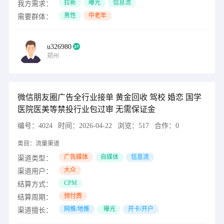
拉新
曝光
信息流
我方需求：
男性
中老年
需要群体：
u326980
郑州
微信朋友圈广告全行业接单 黄金回收 驾校 婚恋 国学
医院医美等禁投行业包过审 无需保证金
编号：
4024
时间：
2026-04-22
浏览：
517
合作：
0
类目：
流量渠道
广告媒体
自媒体
信息流
渠道类型：
大众
渠道用户：
CPM
结算方式：
预付费
结算周期：
网推/地推
曝光
开卡/开户
渠道擅长：