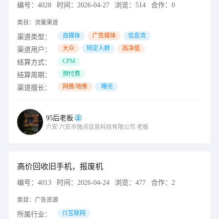
编号：
4028
时间：
2026-04-27
浏览：
514
合作：
0
类目：
流量渠道
自媒体
广告媒体
信息流
渠道类型：
大众
特定人群
高净值
渠道用户：
CPM
结算方式：
预付费
结算周期：
网推/地推
曝光
渠道擅长：
95后老板
六安
六安市微点信息科技有限公司
老板
高价回收旧手机，报废机
编号：
4013
时间：
2026-04-24
浏览：
477
合作：
2
类目：
广告资源
IT互联网
所属行业：