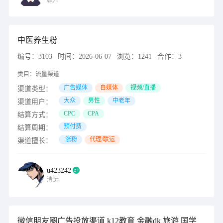
赣州
中医养生粉
编号：
3103
时间：
2026-06-07
浏览：
1241
合作：
3
类目：
流量渠道
广告媒体
自媒体
视频/直播
渠道类型：
大众
男性
中老年
渠道用户：
CPC
CPA
结算方式：
预付费
结算周期：
涨粉
代理/联运
渠道擅长：
u423242
清远
微信朋友圈广告投放渠道 k12教育 金融dk 旅游 国学