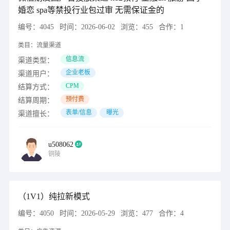
婚恋 spa等禁投行业包过审 无需保证金的
编号：
4045
时间：
2026-06-02
浏览：
455
合作：
1
类目：
流量渠道
信息流
渠道类型：
企业老板
渠道用户：
CPM
结算方式：
预付费
结算周期：
表单/信息
曝光
渠道擅长：
u508062
铜陵
（1V1）纯拉新模式
编号：
4050
时间：
2026-05-29
浏览：
477
合作：
4