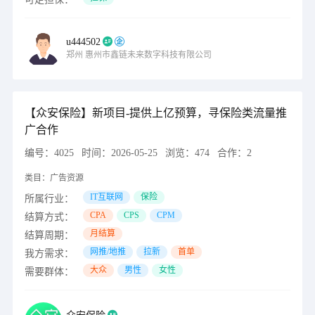
u444502
郑州
惠州市鑫链未来数字科技有限公司
【众安保险】新项目-提供上亿预算，寻保险类流量推
广合作
编号：
4025
时间：
2026-05-25
浏览：
474
合作：
2
类目：
广告资源
IT互联网
保险
所属行业：
CPA
CPS
CPM
结算方式：
月结算
结算周期：
网推/地推
拉新
首单
我方需求：
大众
男性
女性
需要群体：