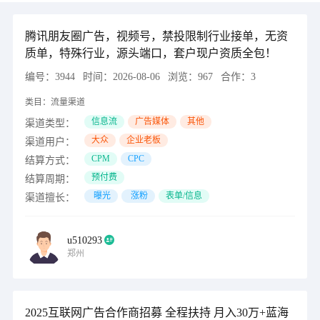
腾讯朋友圈广告，视频号，禁投限制行业接单，无资
质单，特殊行业，源头端口，套户现户资质全包！
编号：
3944
时间：
2026-08-06
浏览：
967
合作：
3
类目：
流量渠道
信息流
广告媒体
其他
渠道类型：
大众
企业老板
渠道用户：
CPM
CPC
结算方式：
预付费
结算周期：
曝光
涨粉
表单/信息
渠道擅长：
u510293
郑州
2025互联网广告合作商招募 全程扶持 月入30万+蓝海