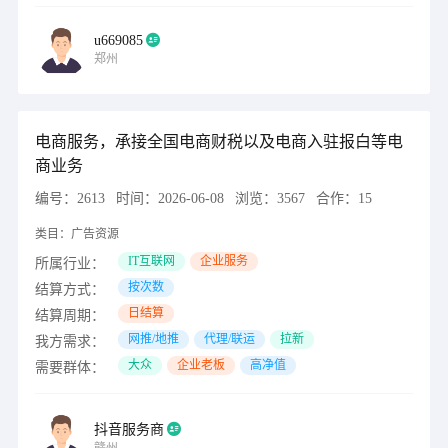
u669085
郑州
电商服务，承接全国电商财税以及电商入驻报白等电
商业务
编号：
2613
时间：
2026-06-08
浏览：
3567
合作：
15
类目：
广告资源
IT互联网
企业服务
所属行业：
按次数
结算方式：
日结算
结算周期：
网推/地推
代理/联运
拉新
我方需求：
大众
企业老板
高净值
需要群体：
抖音服务商