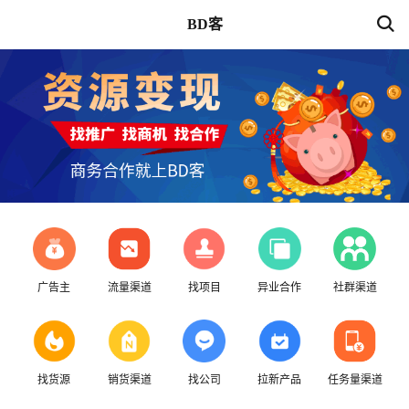
BD客
广告主
流量渠道
找项目
异业合作
社群渠道
找货源
销货渠道
找公司
拉新产品
任务量渠道