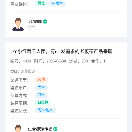
男性
中老年
需要群体：
u326980
郑州
DY小红薯千人团，有dai发需求的老板带产品来聊
编号：
4064
时间：
2026-06-30
浏览：
250
合作：
1
类目：
流量渠道
其他
渠道类型：
大众
渠道用户：
CPA
结算方式：
日结算
结算周期：
网推/地推
渠道擅长：
仁合捷瑞传媒