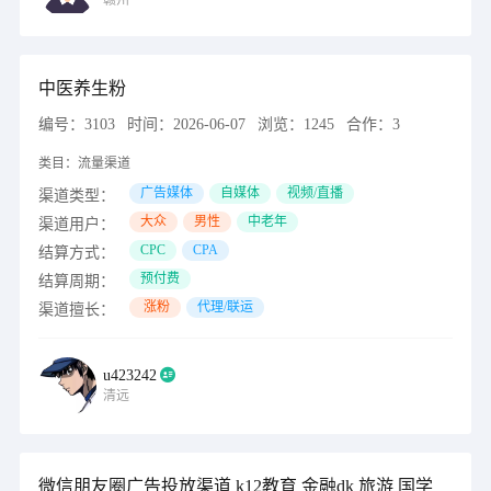
赣州
中医养生粉
编号：
3103
时间：
2026-06-07
浏览：
1245
合作：
3
类目：
流量渠道
广告媒体
自媒体
视频/直播
渠道类型：
大众
男性
中老年
渠道用户：
CPC
CPA
结算方式：
预付费
结算周期：
涨粉
代理/联运
渠道擅长：
u423242
清远
微信朋友圈广告投放渠道 k12教育 金融dk 旅游 国学