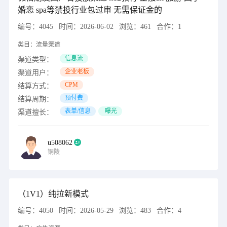
婚恋 spa等禁投行业包过审 无需保证金的
编号：
4045
时间：
2026-06-02
浏览：
461
合作：
1
类目：
流量渠道
信息流
渠道类型：
企业老板
渠道用户：
CPM
结算方式：
预付费
结算周期：
表单/信息
曝光
渠道擅长：
u508062
铜陵
（1V1）纯拉新模式
编号：
4050
时间：
2026-05-29
浏览：
483
合作：
4