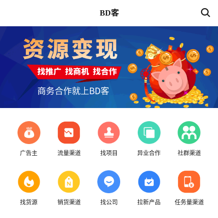
BD客
广告主
流量渠道
找项目
异业合作
社群渠道
找货源
销货渠道
找公司
拉新产品
任务量渠道