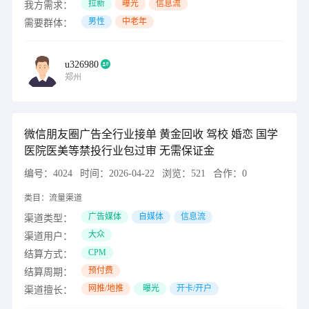
拉新
曝光
信息流
我方需求：
男性
中老年
需要群体：
u326980
郑州
微信朋友圈广告全行业接单 黄金回收 驾校 婚恋 国学
医院医美等禁投行业包过审 无需保证金
编号：
4024
时间：
2026-04-22
浏览：
521
合作：
0
类目：
流量渠道
广告媒体
自媒体
信息流
渠道类型：
大众
渠道用户：
CPM
结算方式：
预付费
结算周期：
网推/地推
曝光
开卡/开户
渠道擅长：