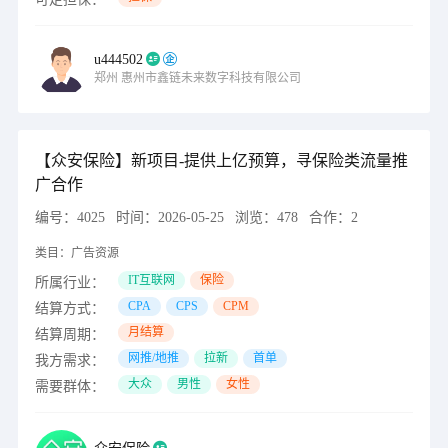
u444502
郑州
惠州市鑫链未来数字科技有限公司
【众安保险】新项目-提供上亿预算，寻保险类流量推
广合作
编号：
4025
时间：
2026-05-25
浏览：
478
合作：
2
类目：
广告资源
IT互联网
保险
所属行业：
CPA
CPS
CPM
结算方式：
月结算
结算周期：
网推/地推
拉新
首单
我方需求：
大众
男性
女性
需要群体：