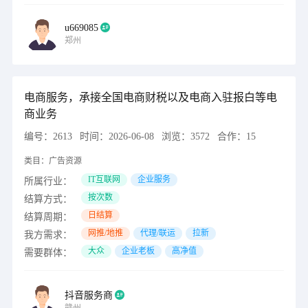
u669085
郑州
电商服务，承接全国电商财税以及电商入驻报白等电
商业务
编号：
2613
时间：
2026-06-08
浏览：
3572
合作：
15
类目：
广告资源
IT互联网
企业服务
所属行业：
按次数
结算方式：
日结算
结算周期：
网推/地推
代理/联运
拉新
我方需求：
大众
企业老板
高净值
需要群体：
抖音服务商