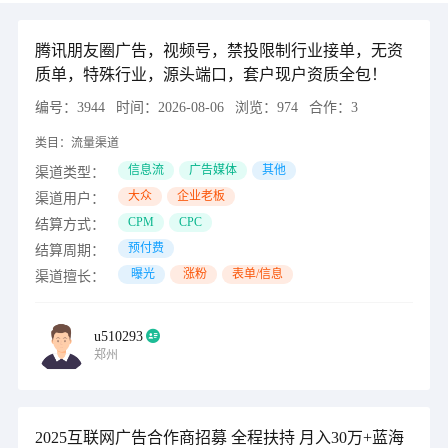
腾讯朋友圈广告，视频号，禁投限制行业接单，无资
质单，特殊行业，源头端口，套户现户资质全包！
编号：
3944
时间：
2026-08-06
浏览：
974
合作：
3
类目：
流量渠道
信息流
广告媒体
其他
渠道类型：
大众
企业老板
渠道用户：
CPM
CPC
结算方式：
预付费
结算周期：
曝光
涨粉
表单/信息
渠道擅长：
u510293
郑州
2025互联网广告合作商招募 全程扶持 月入30万+蓝海