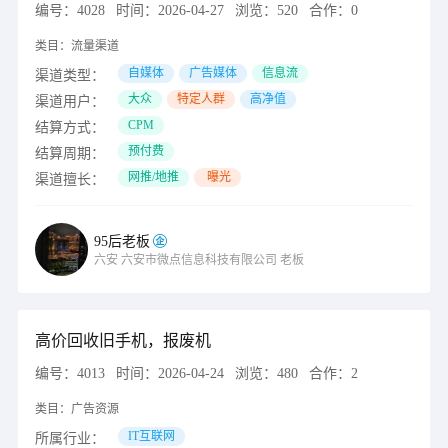
编号：
4028
时间：
2026-04-27
浏览：
520
合作：
0
类目：
流量渠道
自媒体
广告媒体
信息流
渠道类型：
大众
特定人群
高净值
渠道用户：
CPM
结算方式：
预付费
结算周期：
网推/地推
曝光
渠道擅长：
95后老板
六安
六安市微点信息科技有限公司
老板
高价回收旧手机，报废机
编号：
4013
时间：
2026-04-24
浏览：
480
合作：
2
类目：
广告资源
IT互联网
所属行业：