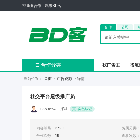
找商务合作，就来BD客
合作
公司
合作分类
找广告主
找流

当前位置：
首页
>
广告资源
>
详情
社交平台超级推广员
深圳
u369654
|
内容编号：
3720
所属分类
合作次数：
19
查看次数