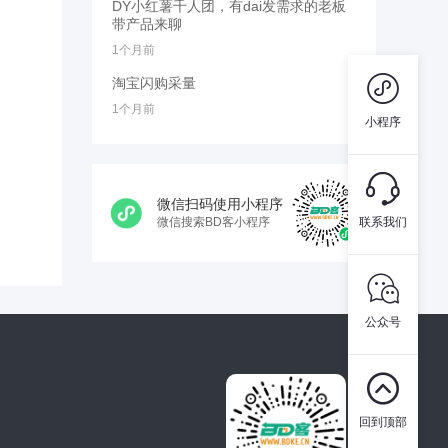
DY小红薯千人团，有dai发需求的老板
带产品来聊
1个月前

淘宝闪购采量
1个月前
小程序

微信扫码使用小程序
微信搜索BD客小程序
联系我们

公众号

回到顶部