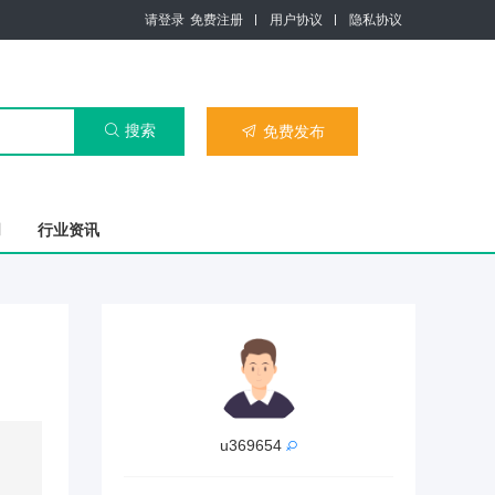
请登录
免费注册
用户协议
隐私协议
搜索

免费发布

司
行业资讯
u369654