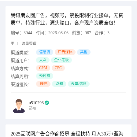
腾讯朋友圈广告，视频号，禁投限制行业接单，无资
质单，特殊行业，源头端口，套户现户资质全包！
编号：
3944
时间：
2026-08-06
浏览：
967
合作：
3
类目：
流量渠道
信息流
广告媒体
其他
渠道类型：
大众
企业老板
渠道用户：
CPM
CPC
结算方式：
预付费
结算周期：
曝光
涨粉
表单/信息
渠道擅长：
u510293
郑州
2025互联网广告合作商招募 全程扶持 月入30万+蓝海