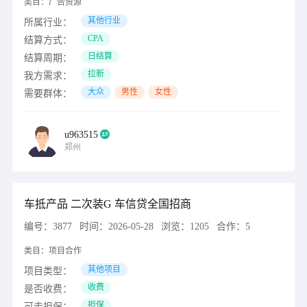
类目：
广告资源
其他行业
所属行业：
CPA
结算方式：
日结算
结算周期：
拉新
我方需求：
大众
男性
女性
需要群体：
u963515
郑州
车抵产品 二次装G 车信贷全国招商
编号：
3877
时间：
2026-05-28
浏览：
1205
合作：
5
类目：
项目合作
其他项目
项目类型：
收费
是否收费：
担保
可走担保：