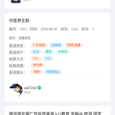
赣州
中医养生粉
编号：
3103
时间：
2026-06-07
浏览：
1241
合作：
3
类目：
流量渠道
广告媒体
自媒体
视频/直播
渠道类型：
大众
男性
中老年
渠道用户：
CPC
CPA
结算方式：
预付费
结算周期：
涨粉
代理/联运
渠道擅长：
u423242
清远
微信朋友圈广告投放渠道 k12教育 金融dk 旅游 国学