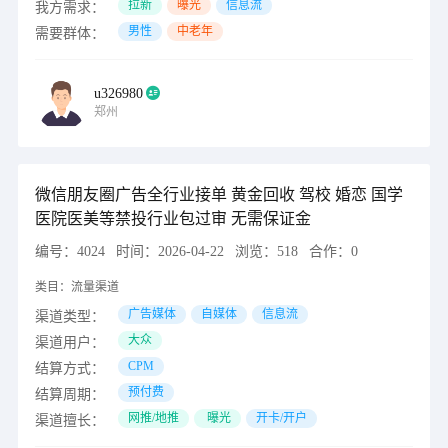
拉新
曝光
信息流
我方需求：
男性
中老年
需要群体：
u326980
郑州
微信朋友圈广告全行业接单 黄金回收 驾校 婚恋 国学
医院医美等禁投行业包过审 无需保证金
编号：
4024
时间：
2026-04-22
浏览：
518
合作：
0
类目：
流量渠道
广告媒体
自媒体
信息流
渠道类型：
大众
渠道用户：
CPM
结算方式：
预付费
结算周期：
网推/地推
曝光
开卡/开户
渠道擅长：