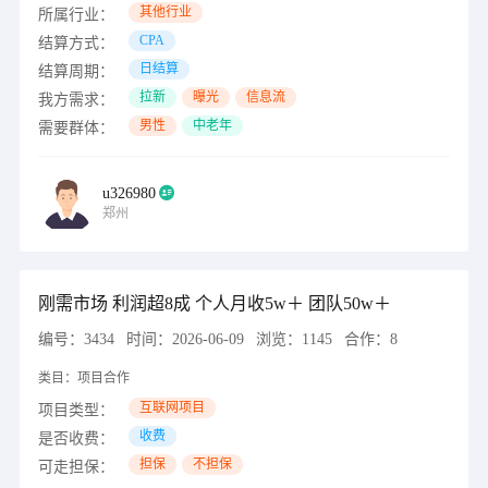
其他行业
所属行业：
CPA
结算方式：
日结算
结算周期：
拉新
曝光
信息流
我方需求：
男性
中老年
需要群体：
u326980
郑州
刚需市场 利润超8成 个人月收5w＋ 团队50w＋
编号：
3434
时间：
2026-06-09
浏览：
1145
合作：
8
类目：
项目合作
互联网项目
项目类型：
收费
是否收费：
担保
不担保
可走担保：