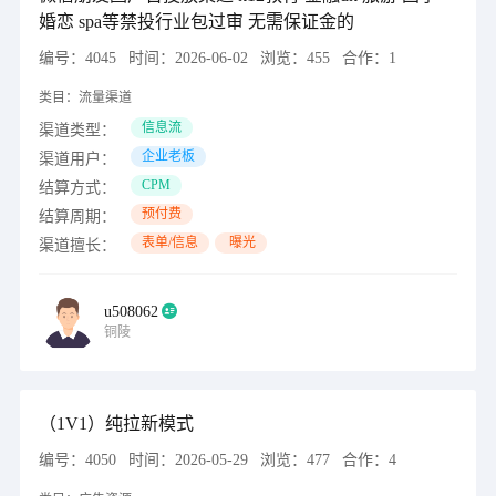
婚恋 spa等禁投行业包过审 无需保证金的
编号：
4045
时间：
2026-06-02
浏览：
455
合作：
1
类目：
流量渠道
信息流
渠道类型：
企业老板
渠道用户：
CPM
结算方式：
预付费
结算周期：
表单/信息
曝光
渠道擅长：
u508062
铜陵
（1V1）纯拉新模式
编号：
4050
时间：
2026-05-29
浏览：
477
合作：
4