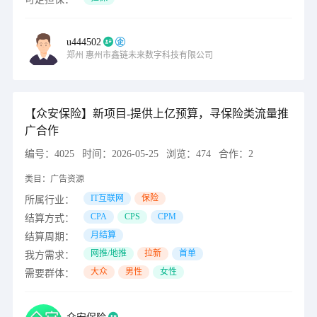
u444502
郑州
惠州市鑫链未来数字科技有限公司
【众安保险】新项目-提供上亿预算，寻保险类流量推
广合作
编号：
4025
时间：
2026-05-25
浏览：
474
合作：
2
类目：
广告资源
IT互联网
保险
所属行业：
CPA
CPS
CPM
结算方式：
月结算
结算周期：
网推/地推
拉新
首单
我方需求：
大众
男性
女性
需要群体：