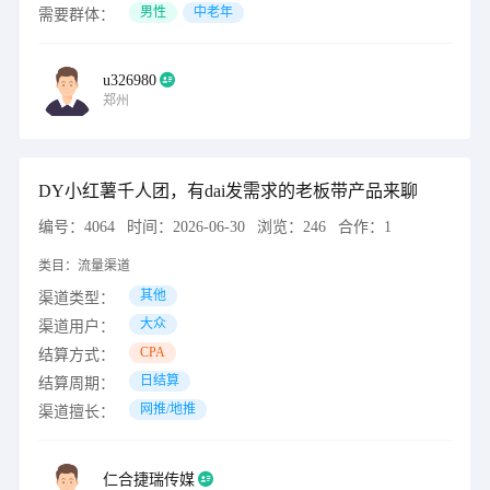
男性
中老年
需要群体：
u326980
郑州
DY小红薯千人团，有dai发需求的老板带产品来聊
编号：
4064
时间：
2026-06-30
浏览：
246
合作：
1
类目：
流量渠道
其他
渠道类型：
大众
渠道用户：
CPA
结算方式：
日结算
结算周期：
网推/地推
渠道擅长：
仁合捷瑞传媒