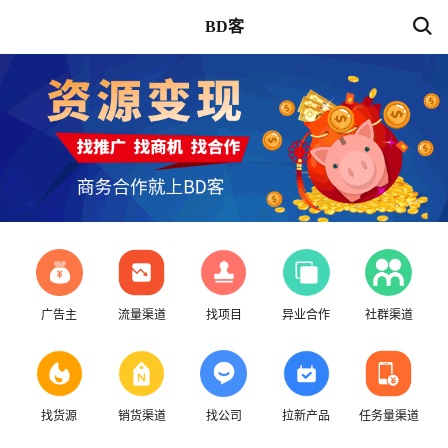
BD客
广告主
流量渠道
找项目
异业合作
社群渠道
找货源
销货渠道
找公司
拉新产品
任务量渠道