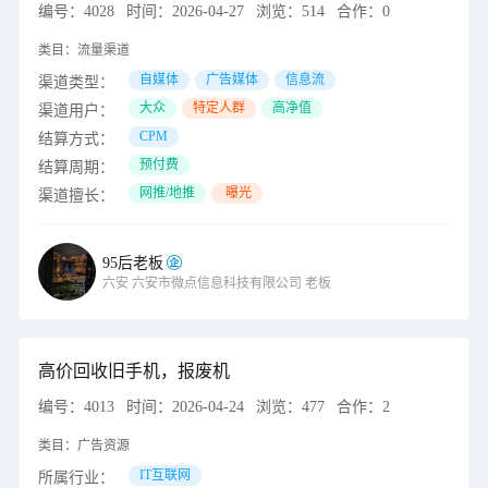
编号：
4028
时间：
2026-04-27
浏览：
514
合作：
0
类目：
流量渠道
自媒体
广告媒体
信息流
渠道类型：
大众
特定人群
高净值
渠道用户：
CPM
结算方式：
预付费
结算周期：
网推/地推
曝光
渠道擅长：
95后老板
六安
六安市微点信息科技有限公司
老板
高价回收旧手机，报废机
编号：
4013
时间：
2026-04-24
浏览：
477
合作：
2
类目：
广告资源
IT互联网
所属行业：