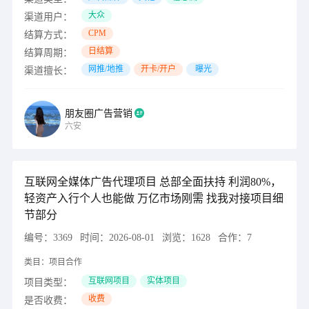
大众
渠道用户：
CPM
结算方式：
日结算
结算周期：
网推/地推
开卡/开户
曝光
渠道擅长：
朋友圈广告营销
六安
互联网全媒体广告代理项目 总部全面扶持 利润80%，
轻资产入行个人也能做 万亿市场刚需 找我对接项目细
节部分
编号：
3369
时间：
2026-08-01
浏览：
1628
合作：
7
类目：
项目合作
互联网项目
实体项目
项目类型：
收费
是否收费：