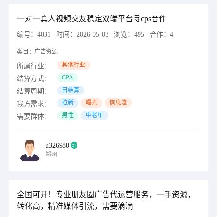
一对一真人视频交友稳定双端平台寻cps合作
编号：
4031
时间：
2026-05-03
浏览：
495
合作：
4
类目：
广告资源
其他行业
所属行业：
CPA
结算方式：
日结算
结算周期：
拉新
曝光
信息流
我方需求：
男性
中老年
需要群体：
u326980
郑州
全国可开！专业朋友圈广告代运营服务，一手资源，
转化高，精准媒体引流，需要滴滴