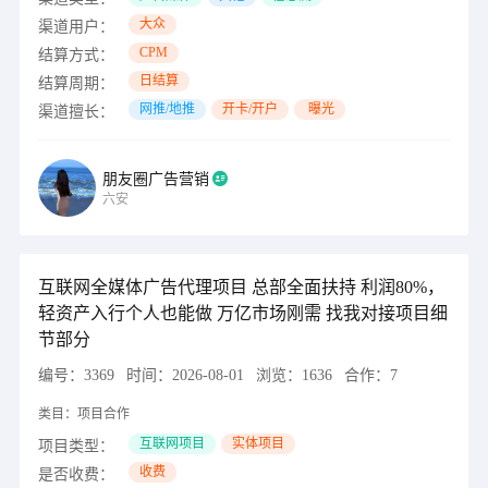
大众
渠道用户：
CPM
结算方式：
日结算
结算周期：
网推/地推
开卡/开户
曝光
渠道擅长：
朋友圈广告营销
六安
互联网全媒体广告代理项目 总部全面扶持 利润80%，
轻资产入行个人也能做 万亿市场刚需 找我对接项目细
节部分
编号：
3369
时间：
2026-08-01
浏览：
1636
合作：
7
类目：
项目合作
互联网项目
实体项目
项目类型：
收费
是否收费：