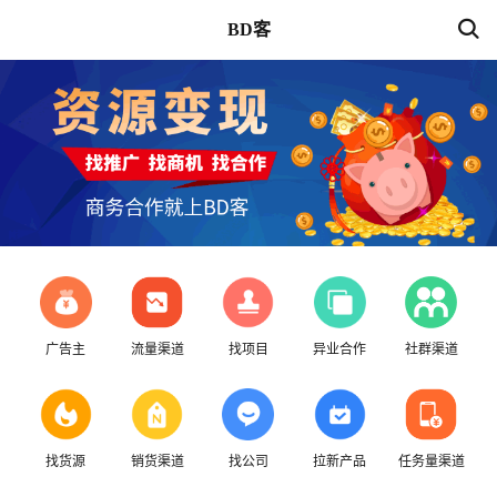
BD客
广告主
流量渠道
找项目
异业合作
社群渠道
找货源
销货渠道
找公司
拉新产品
任务量渠道