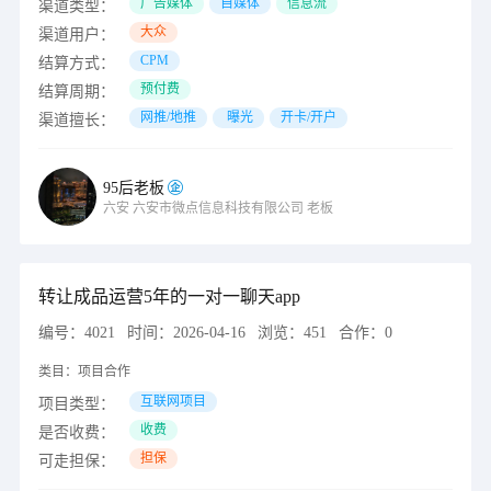
广告媒体
自媒体
信息流
渠道类型：
大众
渠道用户：
CPM
结算方式：
预付费
结算周期：
网推/地推
曝光
开卡/开户
渠道擅长：
95后老板
六安
六安市微点信息科技有限公司
老板
转让成品运营5年的一对一聊天app
编号：
4021
时间：
2026-04-16
浏览：
451
合作：
0
类目：
项目合作
互联网项目
项目类型：
收费
是否收费：
担保
可走担保：