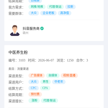
日结算
结算周期：
网推/地推
代理/联运
拉新
我方需求：
大众
企业老板
高净值
需要群体：
抖音服务商
赣州
中医养生粉
编号：
3103
时间：
2026-06-07
浏览：
1250
合作：
3
类目：
流量渠道
广告媒体
自媒体
视频/直播
渠道类型：
大众
男性
中老年
渠道用户：
CPC
CPA
结算方式：
预付费
结算周期：
涨粉
代理/联运
渠道擅长：