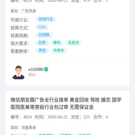
编号：
4029
时间：
2026-04-23
浏览：
479
合作：
1
类目：
广告资源
其他行业
所属行业：
CPA
结算方式：
日结算
结算周期：
拉新
曝光
信息流
我方需求：
男性
中老年
需要群体：
u326980
郑州
微信朋友圈广告全行业接单 黄金回收 驾校 婚恋 国学
医院医美等禁投行业包过审 无需保证金
编号：
4024
时间：
2026-04-22
浏览：
523
合作：
0
类目：
流量渠道