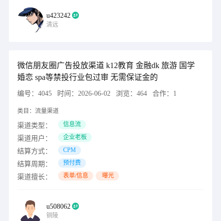
u423242
清远
微信朋友圈广告投放渠道 k12教育 金融dk 旅游 国学
婚恋 spa等禁投行业包过审 无需保证金的
编号：
4045
时间：
2026-06-02
浏览：
464
合作：
1
类目：
流量渠道
信息流
渠道类型：
企业老板
渠道用户：
CPM
结算方式：
预付费
结算周期：
表单/信息
曝光
渠道擅长：
u508062
铜陵