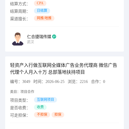
CPA
结算方式：
日结算
结算周期：
网推/地推
渠道擅长：
仁合捷瑞传媒
武汉
轻资产入行做互联网全媒体广告业务代理商 微信广告
代理个人月入十万 总部落地扶持项目
编号：
3049
时间：
2026-06-25
浏览：
2216
合作：
0
类目：
项目合作
互联网项目
项目类型：
收费
是否收费：
不担保
担保
可走担保：