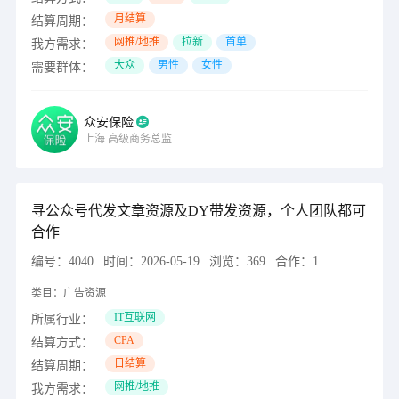
月结算
结算周期：
网推/地推
拉新
首单
我方需求：
大众
男性
女性
需要群体：
众安保险
上海
高级商务总监
寻公众号代发文章资源及DY带发资源，个人团队都可
合作
编号：
4040
时间：
2026-05-19
浏览：
369
合作：
1
类目：
广告资源
IT互联网
所属行业：
CPA
结算方式：
日结算
结算周期：
网推/地推
我方需求：