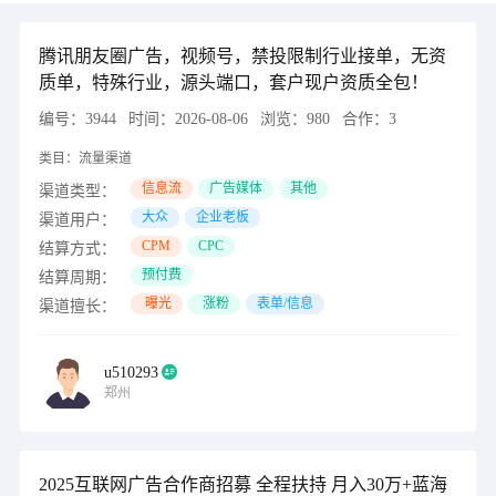
腾讯朋友圈广告，视频号，禁投限制行业接单，无资
质单，特殊行业，源头端口，套户现户资质全包！
编号：
3944
时间：
2026-08-06
浏览：
980
合作：
3
类目：
流量渠道
信息流
广告媒体
其他
渠道类型：
大众
企业老板
渠道用户：
CPM
CPC
结算方式：
预付费
结算周期：
曝光
涨粉
表单/信息
渠道擅长：
u510293
郑州
2025互联网广告合作商招募 全程扶持 月入30万+蓝海