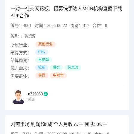
一对一社交天花板，招募快手达人MCN机构直播下载
APP合作
编号：
4061
时间：
2026-06-22
浏览：
317
合作：
0
类目：
广告资源
其他行业
所属行业：
CPA
结算方式：
日结算
结算周期：
拉新
曝光
信息流
我方需求：
男性
中老年
需要群体：
u326980
郑州
刚需市场 利润超8成 个人月收5w＋ 团队50w＋