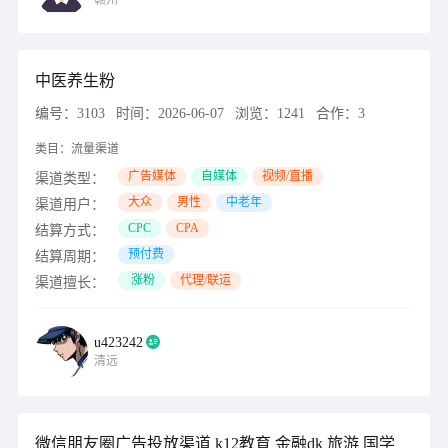
赣州
中医养生粉
编号：
3103
时间：
2026-06-07
浏览：
1241
合作：
3
类目：
流量渠道
广告媒体
自媒体
视频/直播
渠道类型：
大众
男性
中老年
渠道用户：
CPC
CPA
结算方式：
预付费
结算周期：
涨粉
代理/联运
渠道擅长：
u423242
清远
微信朋友圈广告投放渠道 k12教育 金融dk 旅游 国学