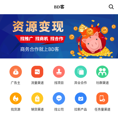
BD客
广告主
流量渠道
找项目
异业合作
社群渠道
找货源
销货渠道
找公司
拉新产品
任务量渠道