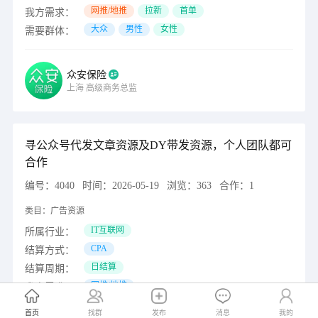
网推/地推
拉新
首单
我方需求：
大众
男性
女性
需要群体：
众安保险
上海
高级商务总监
寻公众号代发文章资源及DY带发资源，个人团队都可
合作
编号：
4040
时间：
2026-05-19
浏览：
363
合作：
1
类目：
广告资源
IT互联网
所属行业：
CPA
结算方式：
日结算
结算周期：
网推/地推
我方需求：
大众
需要群体：
首页
找群
发布
消息
我的