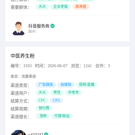
大众
企业老板
高净值
需要群体：
抖音服务商
赣州
中医养生粉
编号：
3103
时间：
2026-06-07
浏览：
1241
合作：
3
类目：
流量渠道
广告媒体
自媒体
视频/直播
渠道类型：
大众
男性
中老年
渠道用户：
CPC
CPA
结算方式：
预付费
结算周期：
涨粉
代理/联运
渠道擅长：
u423242