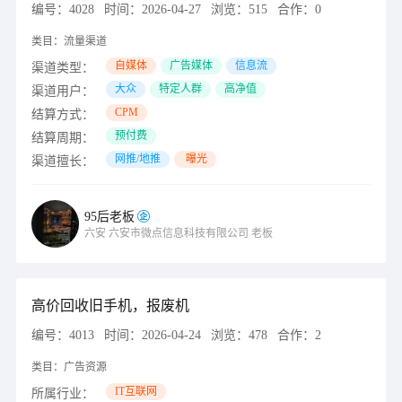
编号：
4028
时间：
2026-04-27
浏览：
515
合作：
0
类目：
流量渠道
自媒体
广告媒体
信息流
渠道类型：
大众
特定人群
高净值
渠道用户：
CPM
结算方式：
预付费
结算周期：
网推/地推
曝光
渠道擅长：
95后老板
六安
六安市微点信息科技有限公司
老板
高价回收旧手机，报废机
编号：
4013
时间：
2026-04-24
浏览：
478
合作：
2
类目：
广告资源
IT互联网
所属行业：