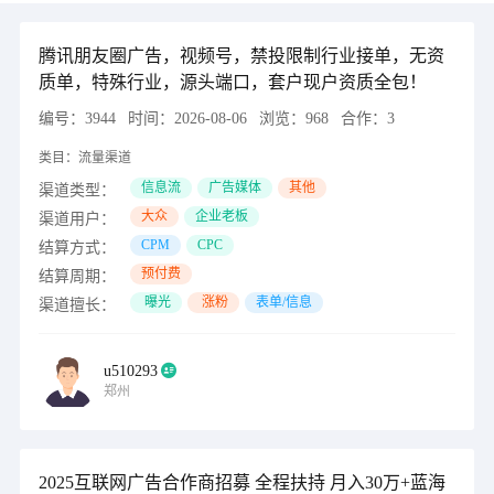
腾讯朋友圈广告，视频号，禁投限制行业接单，无资
质单，特殊行业，源头端口，套户现户资质全包！
编号：
3944
时间：
2026-08-06
浏览：
968
合作：
3
类目：
流量渠道
信息流
广告媒体
其他
渠道类型：
大众
企业老板
渠道用户：
CPM
CPC
结算方式：
预付费
结算周期：
曝光
涨粉
表单/信息
渠道擅长：
u510293
郑州
2025互联网广告合作商招募 全程扶持 月入30万+蓝海