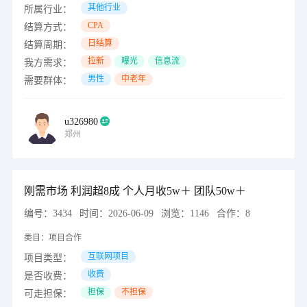
其他行业
所属行业：
CPA
结算方式：
日结算
结算周期：
拉新
曝光
信息流
我方需求：
男性
中老年
需要群体：
u326980
郑州
刚需市场 利润超8成 个人月收5w＋ 团队50w＋
编号：
3434
时间：
2026-06-09
浏览：
1146
合作：
8
类目：
项目合作
互联网项目
项目类型：
收费
是否收费：
担保
不担保
可走担保：