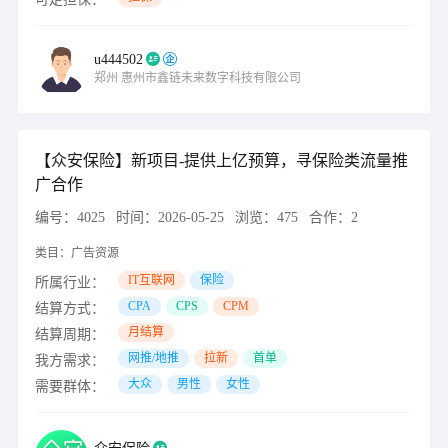
u444502
郑州
惠州市鑫链未来数字科技有限公司
【众安保险】新项目-提供上亿预算，寻保险类流量推
广合作
编号：
4025
时间：
2026-05-25
浏览：
475
合作：
2
类目：
广告资源
IT互联网
保险
所属行业：
CPA
CPS
CPM
结算方式：
月结算
结算周期：
网推/地推
拉新
首单
我方需求：
大众
男性
女性
需要群体：