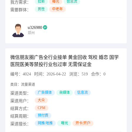
拉新
曝光
信息流
我方需求：
男性
中老年
需要群体：
u326980
郑州
微信朋友圈广告全行业接单 黄金回收 驾校 婚恋 国学
医院医美等禁投行业包过审 无需保证金
编号：
4024
时间：
2026-04-22
浏览：
519
合作：
0
类目：
流量渠道
广告媒体
自媒体
信息流
渠道类型：
大众
渠道用户：
CPM
结算方式：
预付费
结算周期：
网推/地推
曝光
开卡/开户
渠道擅长：