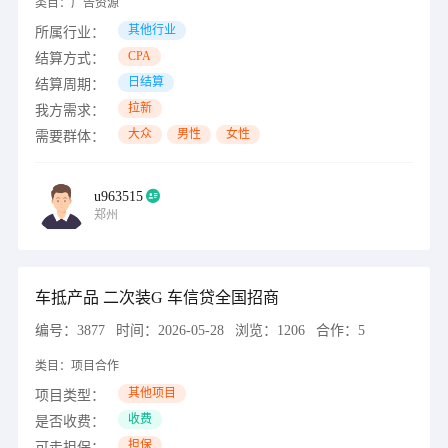
类目：
广告资源
其他行业
所属行业：
CPA
结算方式：
日结算
结算周期：
拉新
我方需求：
大众
男性
女性
需要群体：
u963515
郑州
车抵产品 二次装G 车信贷全国招商
编号：
3877
时间：
2026-05-28
浏览：
1206
合作：
5
类目：
项目合作
其他项目
项目类型：
收费
是否收费：
担保
可走担保：