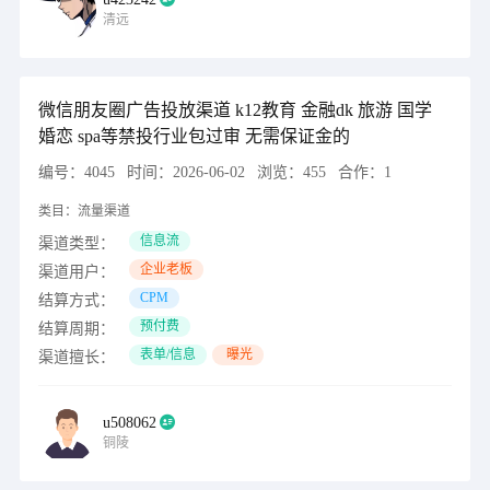
清远
微信朋友圈广告投放渠道 k12教育 金融dk 旅游 国学
婚恋 spa等禁投行业包过审 无需保证金的
编号：
4045
时间：
2026-06-02
浏览：
455
合作：
1
类目：
流量渠道
信息流
渠道类型：
企业老板
渠道用户：
CPM
结算方式：
预付费
结算周期：
表单/信息
曝光
渠道擅长：
u508062
铜陵