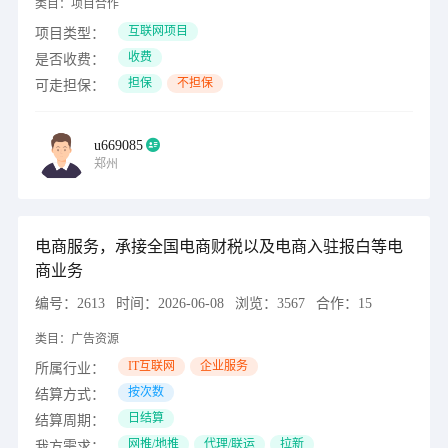
类目：
项目合作
互联网项目
项目类型：
收费
是否收费：
担保
不担保
可走担保：
u669085
郑州
电商服务，承接全国电商财税以及电商入驻报白等电
商业务
编号：
2613
时间：
2026-06-08
浏览：
3567
合作：
15
类目：
广告资源
IT互联网
企业服务
所属行业：
按次数
结算方式：
日结算
结算周期：
网推/地推
代理/联运
拉新
我方需求：