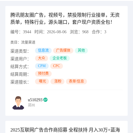
腾讯朋友圈广告，视频号，禁投限制行业接单，无资
质单，特殊行业，源头端口，套户现户资质全包！
编号：
3944
时间：
2026-08-06
浏览：
968
合作：
3
类目：
流量渠道
信息流
广告媒体
其他
渠道类型：
大众
企业老板
渠道用户：
CPM
CPC
结算方式：
预付费
结算周期：
曝光
涨粉
表单/信息
渠道擅长：
u510293
郑州
2025互联网广告合作商招募 全程扶持 月入30万+蓝海