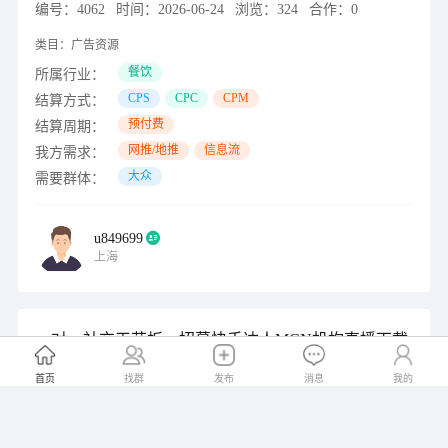
编号：
4062
时间：
2026-06-24
浏览：
324
合作：
0
类目：
广告资源
餐饮
所属行业：
CPS
CPC
CPM
结算方式：
预付费
结算周期：
网推/地推
信息流
我方需求：
大众
需要群体：
u849699
上海
一对一社交天花板，招募快手达人MCN机构直播下载
APP合作
首页
找群
发布
消息
我的
编号：
4061
时间：
2026-06-22
浏览：
299
合作：
0
类目：
广告资源